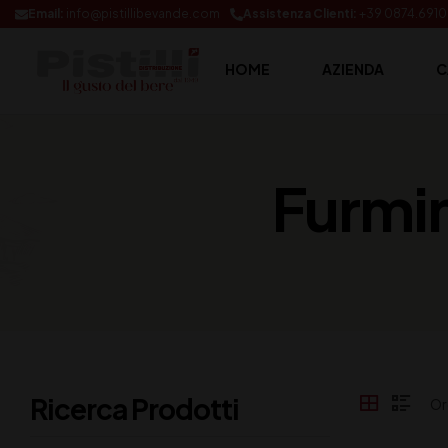
Email:
info@pistillibevande.com
Assistenza Clienti:
+39 0874.691
HOME
AZIENDA
C
Furmi
Ricerca Prodotti