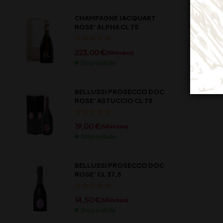
CHAMPAGNE JACQUART
ROSE’ ALPHA CL 75
223,00
€
(IVA inclusa)
Disponibile
BELLUSSI PROSECCO DOC
ROSE’ ASTUCCIO CL 75
19,00
€
(IVA inclusa)
Disponibile
BELLUSSI PROSECCO DOC
ROSE’ CL 37,5
14,50
€
(IVA inclusa)
Disponibile