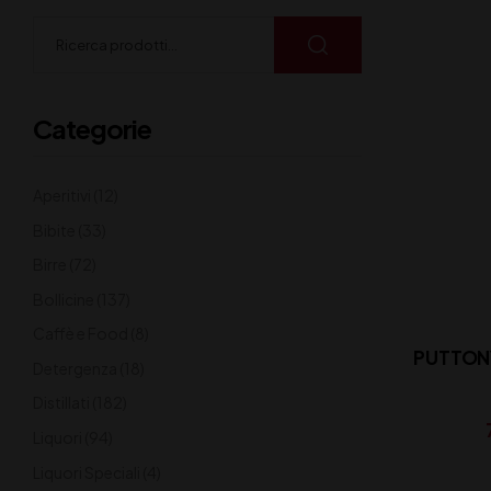
Categorie
Aperitivi
(12)
Bibite
(33)
Birre
(72)
Bollicine
(137)
Caffè e Food
(8)
PUTTONY
Detergenza
(18)
Distillati
(182)
Liquori
(94)
Liquori Speciali
(4)