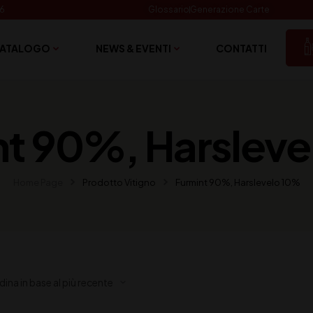
06
Glossario
Generazione Carte
ATALOGO
NEWS & EVENTI
CONTATTI
nt 90%, Harsleve
Home Page
Prodotto Vitigno
Furmint 90%, Harslevelo 10%