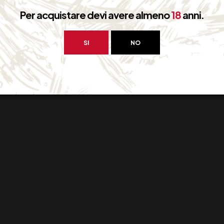
Per acquistare devi avere almeno
18
anni.
SI
NO