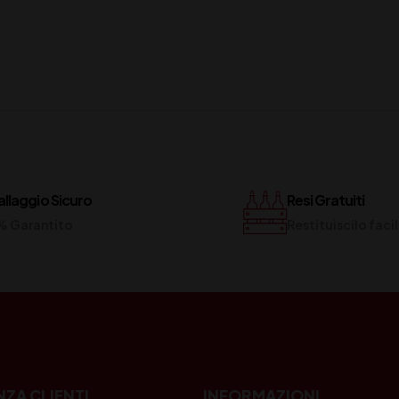
llaggio Sicuro
Resi Gratuiti
% Garantito
Restituiscilo fac
NZA CLIENTI
INFORMAZIONI