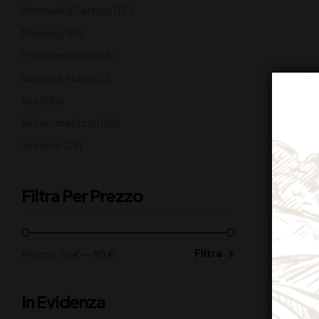
Materiale di Servizio
(131)
Mixology
(85)
Promo enoteca
(15)
Succhi di frutta
(10)
Vini
(386)
Vini aromatizzati
(26)
Vini dolci
(28)
Filtra Per Prezzo
Filtra
Prezzo:
70 €
—
80 €
In Evidenza