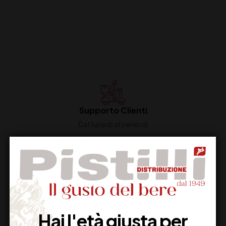
Supporto Clienti
Dal lunedi al venerdi
Imballaggio Sicuro
100% Garantito
Hai l'età giusta per