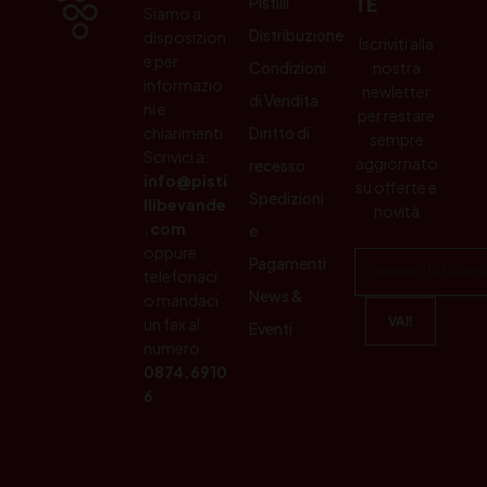
Pistilli
TE
Siamo a
Distribuzione
disposizion
Iscriviti alla
e per
Condizioni
nostra
informazio
newletter
di Vendita
ni e
per restare
chiarimenti.
Diritto di
sempre
Scrivici a:
aggiornato
recesso
info@pisti
su offerte e
Spedizioni
llibevande
novità
.com
e
oppure
Pagamenti
telefonaci
News &
o mandaci
un fax al
Eventi
numero:
0874.6910
6