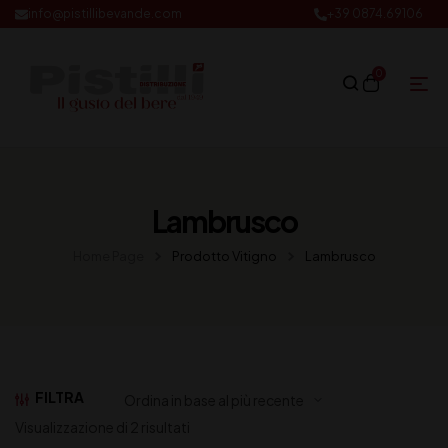
info@pistillibevande.com
+39 0874.69106
0
Lambrusco
Home Page
Prodotto Vitigno
Lambrusco
FILTRA
Visualizzazione di 2 risultati