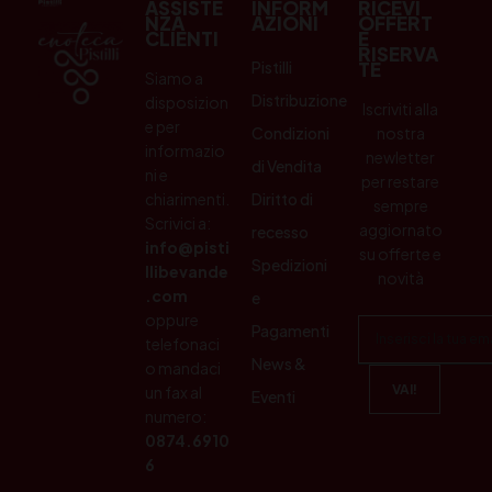
ASSISTE
INFORM
RICEVI
NZA
AZIONI
OFFERT
CLIENTI
E
RISERVA
Pistilli
TE
Siamo a
Distribuzione
disposizion
Iscriviti alla
e per
Condizioni
nostra
informazio
newletter
di Vendita
ni e
per restare
chiarimenti.
Diritto di
sempre
Scrivici a:
aggiornato
recesso
info@pisti
su offerte e
Spedizioni
llibevande
novità
.com
e
oppure
Pagamenti
telefonaci
News &
o mandaci
un fax al
Eventi
numero:
0874.6910
6