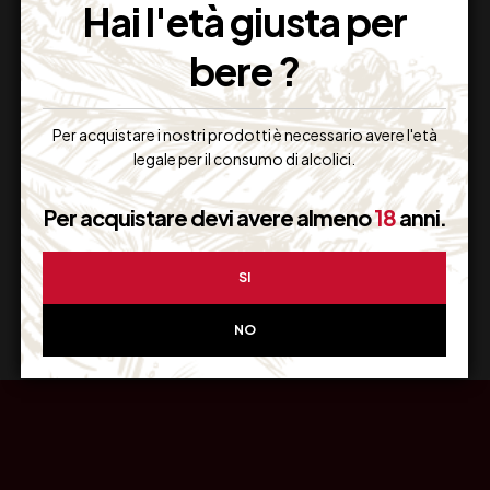
Hai l'età giusta per
bere ?
Resi Gratuiti
Per acquistare i nostri prodotti è necessario avere l'età
Restituiscilo facilmente
legale per il consumo di alcolici.
Per acquistare devi avere almeno
18
anni.
Miglior Prezzo
SI
Garantito sul Web
NO