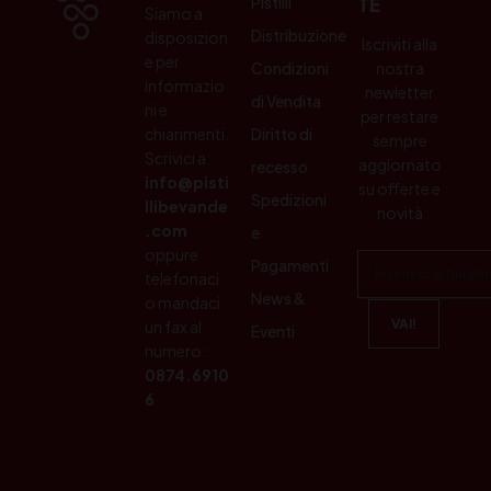
Pistilli
TE
Siamo a
Distribuzione
disposizion
Iscriviti alla
e per
Condizioni
nostra
informazio
newletter
di Vendita
ni e
per restare
chiarimenti.
Diritto di
sempre
Scrivici a:
aggiornato
recesso
info@pisti
su offerte e
Spedizioni
llibevande
novità
.com
e
oppure
Pagamenti
telefonaci
News &
o mandaci
un fax al
Eventi
numero:
0874.6910
6