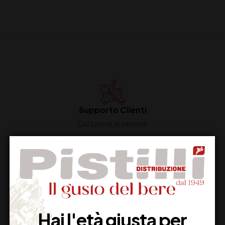
Supporto Clienti
Dal lunedi al venerdi
Imballaggio Sicuro
100% Garantito
Hai l'età giusta per