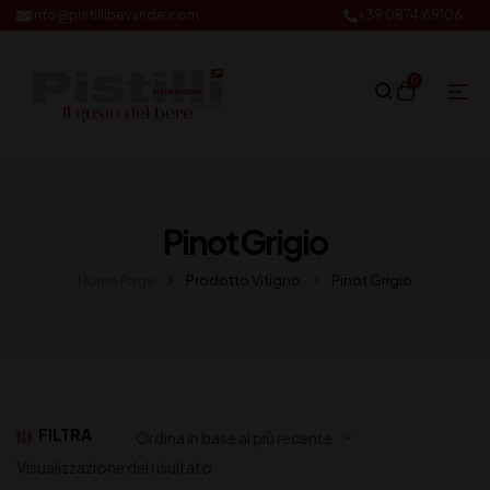
info@pistillibevande.com
+39 0874.69106
0
Pinot Grigio
Home Page
Prodotto Vitigno
Pinot Grigio
FILTRA
Visualizzazione del risultato