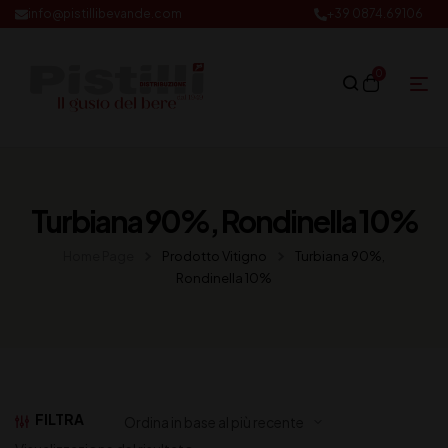
info@pistillibevande.com
+39 0874.69106
0
Turbiana 90%, Rondinella 10%
Home Page
Prodotto Vitigno
Turbiana 90%,
Rondinella 10%
FILTRA