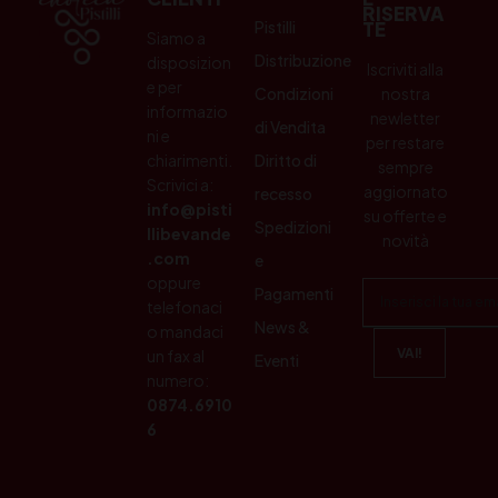
RISERVA
Pistilli
TE
Siamo a
Distribuzione
disposizion
Iscriviti alla
e per
Condizioni
nostra
informazio
newletter
di Vendita
ni e
per restare
chiarimenti.
Diritto di
sempre
Scrivici a:
aggiornato
recesso
info@pisti
su offerte e
Spedizioni
llibevande
novità
.com
e
oppure
Pagamenti
telefonaci
News &
o mandaci
un fax al
Eventi
numero:
0874.6910
6