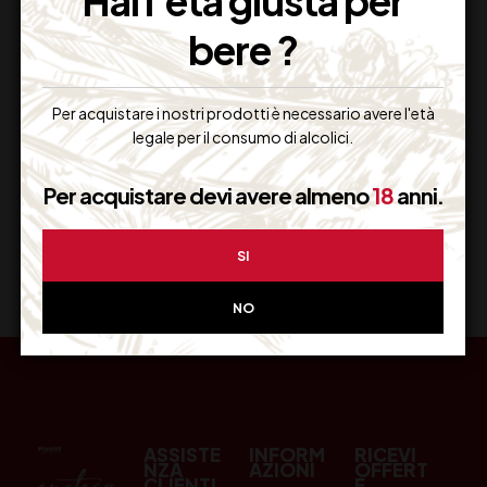
Hai l'età giusta per
bere ?
Resi Gratuiti
Restituiscilo facilmente
Per acquistare i nostri prodotti è necessario avere l'età
legale per il consumo di alcolici.
Per acquistare devi avere almeno
18
anni.
Miglior Prezzo
Garantito sul Web
SI
NO
ASSISTE
INFORM
RICEVI
NZA
AZIONI
OFFERT
CLIENTI
E