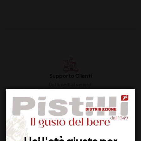
Supporto Clienti
Dal lunedi al venerdi
Imballaggio Sicuro
100% Garantito