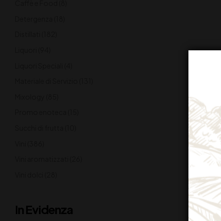
Caffè e Food
(8)
Detergenza
(18)
Distillati
(182)
Liquori
(94)
Liquori Speciali
(4)
Materiale di Servizio
(131)
Mixology
(85)
Promo enoteca
(15)
Succhi di frutta
(10)
Vini
(386)
Vini aromatizzati
(26)
Vini dolci
(28)
In Evidenza