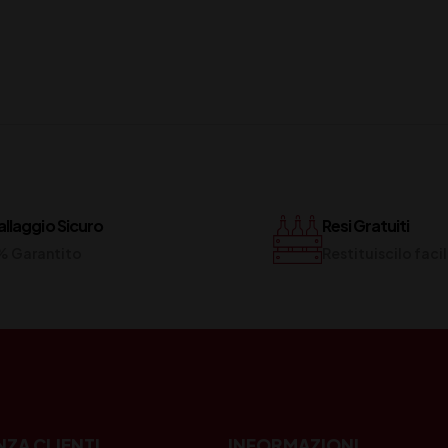
llaggio Sicuro
Resi Gratuiti
% Garantito
Restituiscilo fac
NZA CLIENTI
INFORMAZIONI