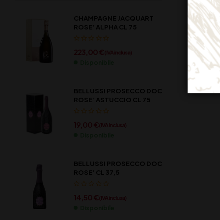
CHAMPAGNE JACQUART
ROSE’ ALPHA CL 75
223,00
€
(IVA inclusa)
Disponibile
BELLUSSI PROSECCO DOC
ROSE’ ASTUCCIO CL 75
19,00
€
(IVA inclusa)
Disponibile
BELLUSSI PROSECCO DOC
ROSE’ CL 37,5
14,50
€
(IVA inclusa)
Disponibile