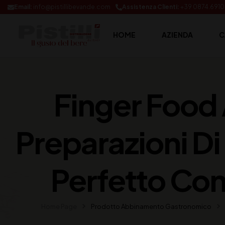
Email:
info@pistillibevande.com
Assistenza Clienti:
+39 0874.691
HOME
AZIENDA
C
Finger Food 
Preparazioni Di 
Perfetto Con
Home Page
Prodotto Abbinamento Gastronomico