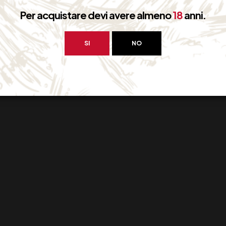
Per acquistare devi avere almeno
18
anni.
SI
NO