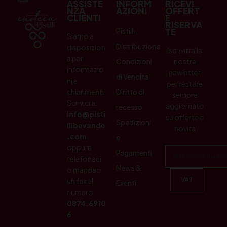
ASSISTE
INFORM
RICEVI
NZA
AZIONI
OFFERT
CLIENTI
E
RISERVA
Pistilli
TE
Siamo a
Distribuzione
disposizion
Iscriviti alla
e per
Condizioni
nostra
informazio
newletter
di Vendita
ni e
per restare
chiarimenti.
Diritto di
sempre
Scrivici a:
aggiornato
recesso
info@pisti
su offerte e
Spedizioni
llibevande
novità
.com
e
oppure
Pagamenti
telefonaci
News &
o mandaci
un fax al
Eventi
numero:
0874.6910
6