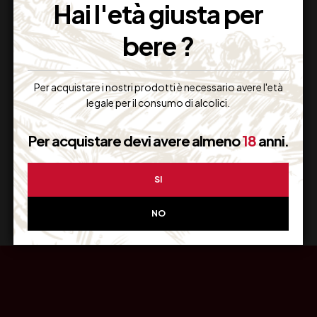
Hai l'età giusta per
bere ?
Resi Gratuiti
Per acquistare i nostri prodotti è necessario avere l'età
Restituiscilo facilmente
legale per il consumo di alcolici.
Per acquistare devi avere almeno
18
anni.
Miglior Prezzo
SI
Garantito sul Web
NO