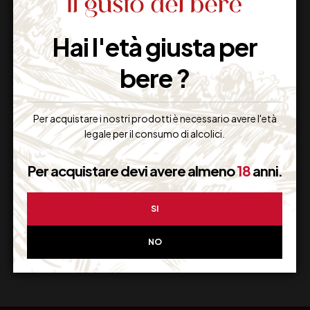
Hai l'età giusta per
Imballaggio Sicuro
100% Garantito
bere ?
Per acquistare i nostri prodotti è necessario avere l'età
legale per il consumo di alcolici.
Resi Gratuiti
Restituiscilo facilmente
Per acquistare devi avere almeno
18
anni.
SI
Miglior Prezzo
NO
Garantito sul Web