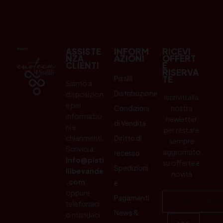
ASSISTE
INFORM
RICEVI
NZA
AZIONI
OFFERT
CLIENTI
E
RISERVA
Pistilli
TE
Siamo a
Distribuzione
disposizion
Iscriviti alla
e per
Condizioni
nostra
informazio
newletter
di Vendita
ni e
per restare
chiarimenti.
Diritto di
sempre
Scrivici a:
aggiornato
recesso
info@pisti
su offerte e
Spedizioni
llibevande
novità
.com
e
oppure
Pagamenti
telefonaci
News &
o mandaci