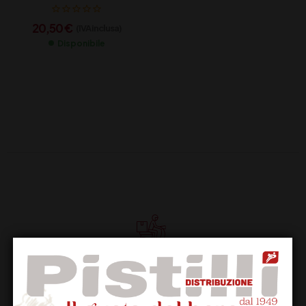
20,50
€
(IVA inclusa)
Disponibile
Supporto Clienti
Dal lunedi al venerdi