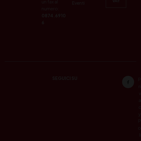
un fax al
Eventi
numero:
0874.6910
6
SEGUICI SU
P
ri
v
a
c
y
P
o
li