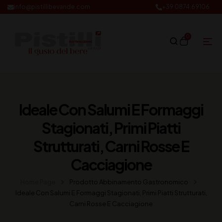
info@pistillibevande.com
+39 0874.69106
0
Ideale Con Salumi E Formaggi
Stagionati, Primi Piatti
Strutturati, Carni Rosse E
Cacciagione
Home Page
Prodotto Abbinamento Gastronomico
Ideale Con Salumi E Formaggi Stagionati, Primi Piatti Strutturati,
Carni Rosse E Cacciagione