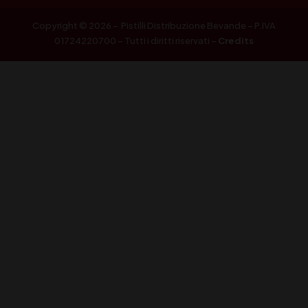
Copyright © 2026 – Pistilli Distribuzione Bevande – P.IVA
01724220700 – Tutti i diritti riservati –
Credits