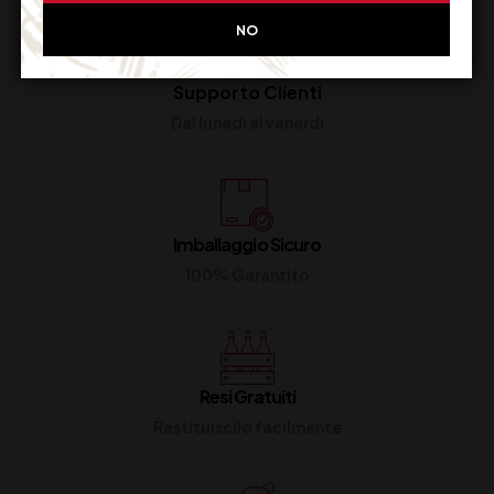
NO
Supporto Clienti
Dal lunedi al venerdi
Imballaggio Sicuro
100% Garantito
Resi Gratuiti
Restituiscilo facilmente