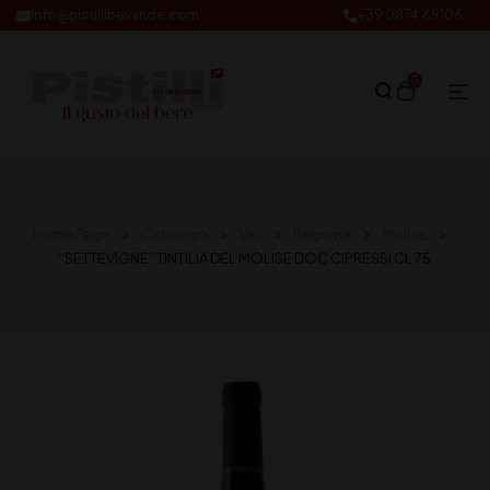
info@pistillibevande.com
+39 0874.69106
0
Home Page
Catalogo
Vini
Regione
Molise
“SETTEVIGNE” TINTILIA DEL MOLISE DOC CIPRESSI CL 75