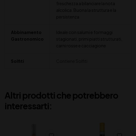
freschezza a bilanciare la nota
alcolica. Buona la struttura e la
persistenza
Abbinamento
Ideale con salumi e formaggi
Gastronomico
stagionati, primi piatti strutturati,
carni rosse e cacciagione
Solfiti
Contiene Solfiti
Altri prodotti che potrebbero
interessarti: