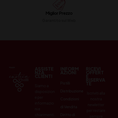
Miglior Prezzo
Garantito sul Web
ASSISTE
INFORM
RICEVI
NZA
AZIONI
OFFERT
CLIENTI
E
RISERVA
Pistilli
TE
Siamo a
Distribuzione
disposizion
Iscriviti alla
e per
Condizioni
nostra
informazio
newletter
di Vendita
ni e
per restare
chiarimenti.
Diritto di
sempre