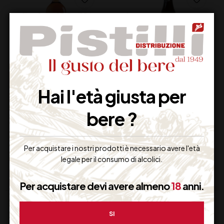
DI MAJO NORANTE
LUNE DEL VESUVIO
Hai l'età giusta per
FLORALIA CL 75
SAETTONE DOC CL75
bere ?
13,00
€
13,00
€
(IVA inclusa)
(IVA inclusa)
Disponibile
Disponibile
Per acquistare i nostri prodotti è necessario avere l'età
legale per il consumo di alcolici.
Per acquistare devi avere almeno
18
anni.
SI