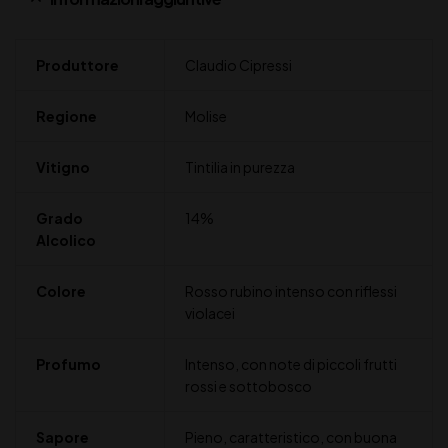
Produttore
Claudio Cipressi
Regione
Molise
Vitigno
Tintilia in purezza
Grado
14%
Alcolico
Colore
Rosso rubino intenso con riflessi
violacei
Profumo
Intenso, con note di piccoli frutti
rossi e sottobosco
Sapore
Pieno, caratteristico, con buona