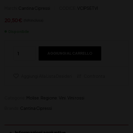
Marchi:
Cantina Cipressi
CODICE:
VCIPSETVI
20,50
€
(IVA inclusa)
Disponibile
AGGIUNGI AL CARRELLO
Aggiungi Alla Lista Desideri
Confronta
Categorie:
Molise
,
Regione
,
Vini
,
Vini rossi
Brands:
Cantina Cipressi
Informazioni aggiuntive