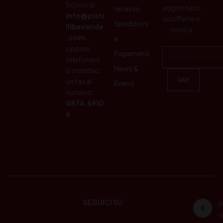
Scrivici a:
aggiornato
recesso
info@pisti
su offerte e
Spedizioni
llibevande
novità
.com
e
oppure
Pagamenti
telefonaci
News &
o mandaci
un fax al
Eventi
numero:
0874.6910
6
SEGUICI SU
P
ri