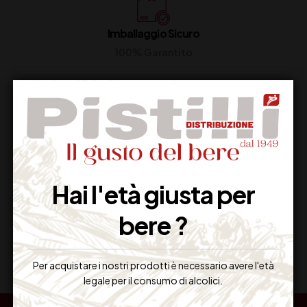
Imballaggio Sicuro
100% Garantito
Resi Gratuiti
Restituiscilo facilmente
Hai l'età giusta per
bere ?
Miglior Prezzo
Garantito sul Web
Per acquistare i nostri prodotti è necessario avere l'età
legale per il consumo di alcolici.