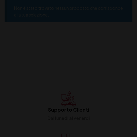
Non è stato trovato nessun prodotto che corrisponde
alla tua selezione.
Supporto Clienti
Dal lunedi al venerdi