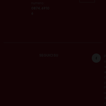
numero:
0874.6910
6
SEGUICI SU
P
ri
v
a
c
y
P
o
li
c