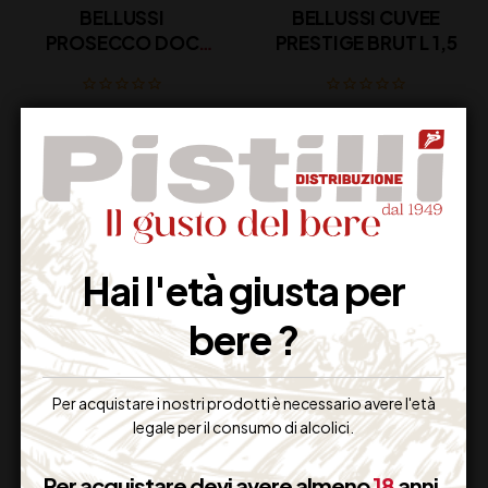
BELLUSSI
BELLUSSI CUVEE
PROSECCO DOC
PRESTIGE BRUT L 1,5
ROSE’ CL 75
17,50
€
33,00
€
(IVA inclusa)
(IVA inclusa)
Disponibile
Disponibile
Hai l'età giusta per
bere ?
Per acquistare i nostri prodotti è necessario avere l'età
legale per il consumo di alcolici.
BELLUSSI CUVEE
BELLUSSI
PRESTIGE EXTRA
PROSECCO DOCG
Per acquistare devi avere almeno
18
anni.