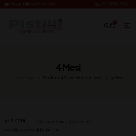
info@pistillibevande.com
+39 0874.69106
0
4 Mesi
Home Page
Prodotto Affinamento Sui Lieviti
4 Mesi
FILTRA
Visualizzazione di 14 risultati