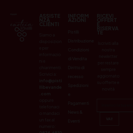
ASSISTE
INFORM
RICEVI
NZA
AZIONI
OFFERT
CLIENTI
E
RISERVA
Pistilli
TE
Siamo a
Distribuzione
disposizion
Iscriviti alla
e per
Condizioni
nostra
informazio
newletter
di Vendita
ni e
per restare
chiarimenti.
Diritto di
sempre
Scrivici a:
aggiornato
recesso
info@pisti
su offerte e
Spedizioni
llibevande
novità
.com
e
oppure
Pagamenti
telefonaci
News &
o mandaci
un fax al
Eventi
numero:
0874.6910