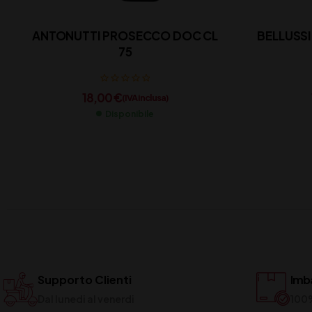
ANTONUTTI PROSECCO DOC CL
BELLUSSI
75
18,00
€
(IVA inclusa)
Disponibile
Supporto Clienti
Imba
Dal lunedi al venerdi
100