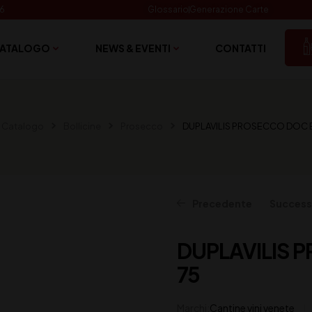
06
Glossario
Generazione Carte
ATALOGO
NEWS & EVENTI
CONTATTI
Catalogo
Bollicine
Prosecco
DUPLAVILIS PROSECCO DOC E
Precedente
Success
DUPLAVILIS 
203,00
17,50
€
€
(IVA inclusa)
(IVA inclusa)
75
Marchi:
Cantine vini venete