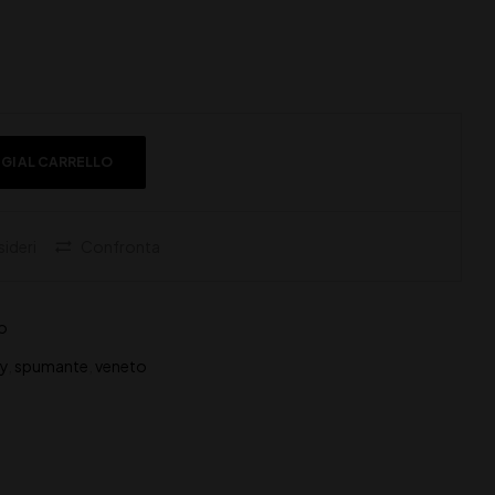
GI AL CARRELLO
sideri
Confronta
o
ry
,
spumante
,
veneto