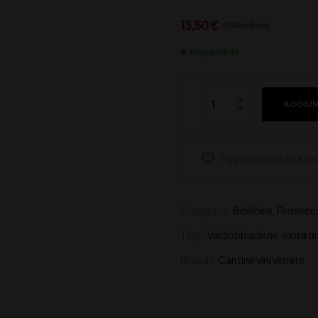
13,50
€
(IVA inclusa)
Disponibile
AGGIUN
Aggiungi Alla Lista De
Categorie:
Bollicine
,
Prosecc
Tags:
Valdobbiadene
,
extra d
Brands:
Cantine vini venete