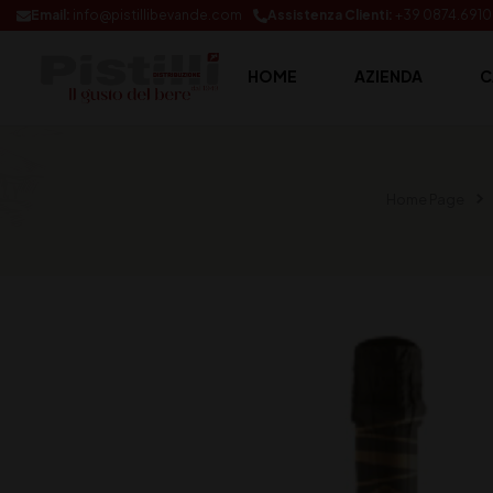
Email:
info@pistillibevande.com
Assistenza Clienti:
+39 0874.691
HOME
AZIENDA
C
Home Page