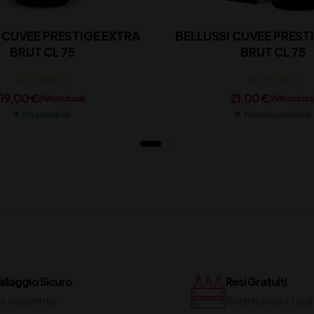
 CUVEE PRESTIGE EXTRA
BELLUSSI CUVEE PREST
BRUT CL 75
BRUT CL 75
19,00
€
21,00
€
(IVA inclusa)
(IVA inclusa
Disponibile
Non Disponibile
llaggio Sicuro
Resi Gratuiti
% Garantito
Restituiscilo fac