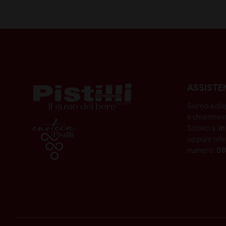
ASSISTE
Siamo a dis
e chiariment
Scrivici a:
i
oppure tele
numero:
08