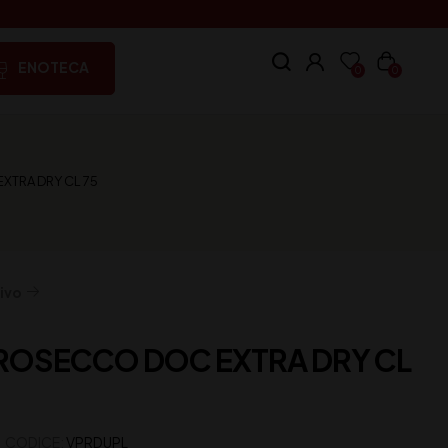
ENOTECA
0
0
XTRA DRY CL 75
ivo
PROSECCO DOC EXTRA DRY CL
CODICE:
VPRDUPL