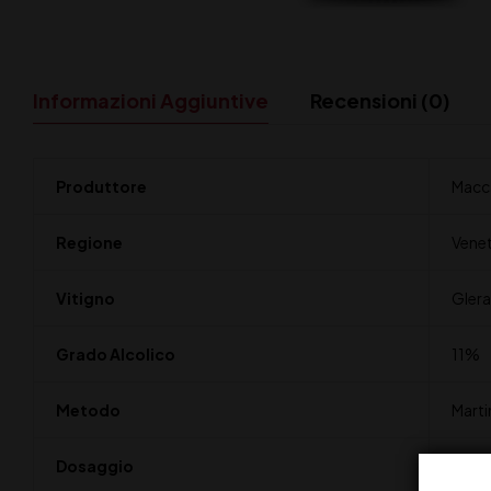
Informazioni Aggiuntive
Recensioni (0)
Produttore
Macc
Regione
Vene
Vitigno
Glera
Grado Alcolico
11%
Metodo
Marti
Dosaggio
Extra