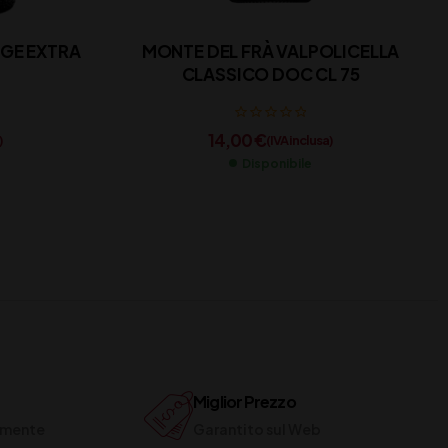
IGE EXTRA
MONTE DEL FRÀ VALPOLICELLA
CLASSICO DOC CL 75
14,00
€
)
(IVA inclusa)
Disponibile
Miglior Prezzo
ilmente
Garantito sul Web