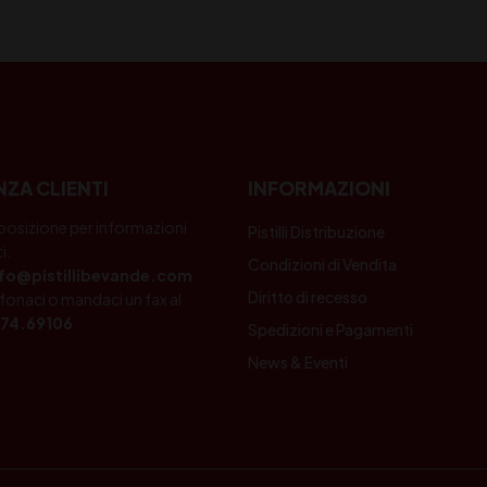
NZA CLIENTI
INFORMAZIONI
posizione per informazioni
Pistilli Distribuzione
i.
Condizioni di Vendita
nfo@pistillibevande.com
Diritto di recesso
fonaci o mandaci un fax al
74.69106
Spedizioni e Pagamenti
News & Eventi