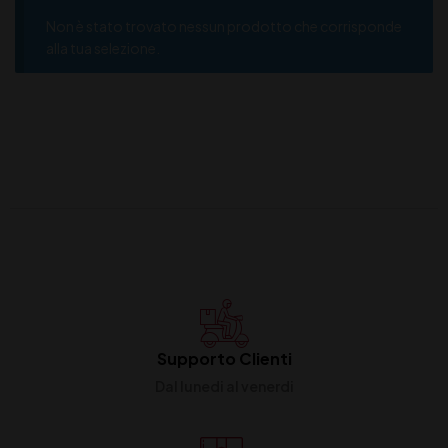
Non è stato trovato nessun prodotto che corrisponde
alla tua selezione.
Supporto Clienti
Dal lunedi al venerdi