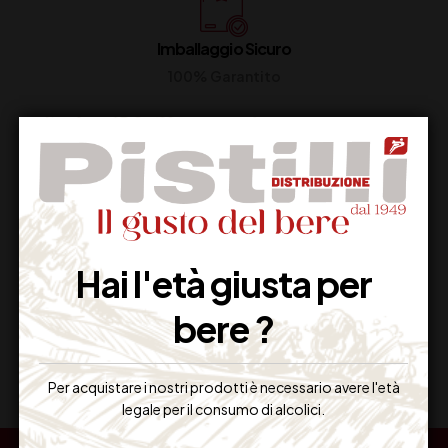
Imballaggio Sicuro
100% Garantito
Resi Gratuiti
Restituiscilo facilmente
Hai l'età giusta per
bere ?
Miglior Prezzo
Garantito sul Web
Per acquistare i nostri prodotti è necessario avere l'età
legale per il consumo di alcolici.