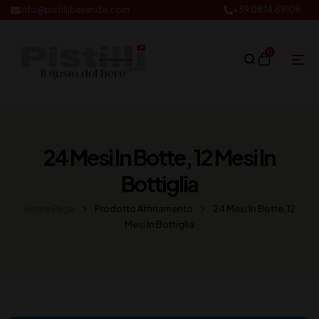
info@pistillibevande.com
+39 0874.69106
0
24 Mesi In Botte, 12 Mesi In
Bottiglia
Home Page
Prodotto Affinamento
24 Mesi In Botte, 12
Mesi In Bottiglia