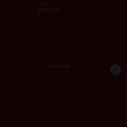
numero:
0874.6910
6
SEGUICI SU
P
ri
v
a
c
y
P
o
li
c