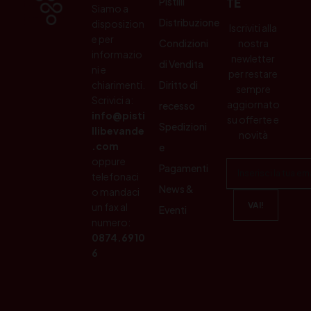
Pistilli
TE
Siamo a
Distribuzione
disposizion
Iscriviti alla
e per
Condizioni
nostra
informazio
newletter
di Vendita
ni e
per restare
chiarimenti.
Diritto di
sempre
Scrivici a:
aggiornato
recesso
info@pisti
su offerte e
Spedizioni
llibevande
novità
.com
e
oppure
Pagamenti
telefonaci
News &
o mandaci
un fax al
Eventi
numero:
0874.6910
6