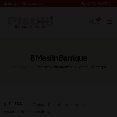
info@pistillibevande.com
+39 0874.69106
0
8 Mesi In Barrique
Home Page
Prodotto Affinamento
8 Mesi In Barrique
FILTRA
Visualizzazione del risultato