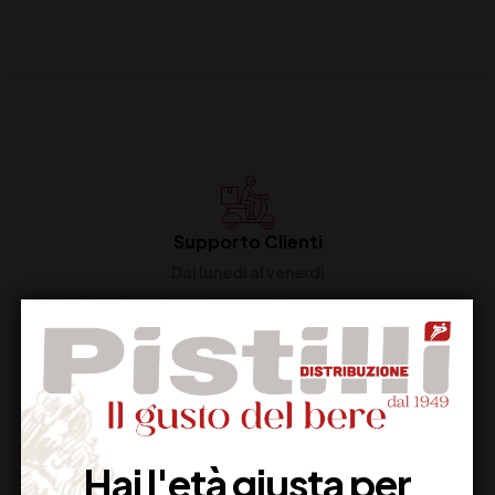
Supporto Clienti
Dal lunedi al venerdi
Imballaggio Sicuro
100% Garantito
Hai l'età giusta per