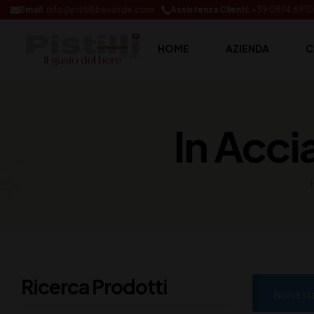
Email:
info@pistillibevande.com
Assistenza Clienti:
+39 0874.691
HOME
AZIENDA
C
In Acci
Ricerca Prodotti
Non è st