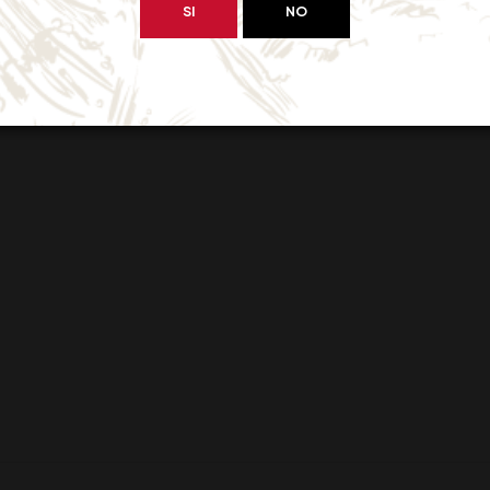
SI
NO