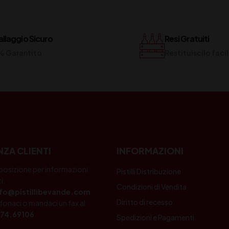
llaggio Sicuro
Resi Gratuiti
% Garantito
Restituiscilo fac
NZA CLIENTI
INFORMAZIONI
posizione per informazioni
Pistilli Distribuzione
i.
Condizioni di Vendita
nfo@pistillibevande.com
Diritto di recesso
fonaci o mandaci un fax al
74.69106
Spedizioni e Pagamenti