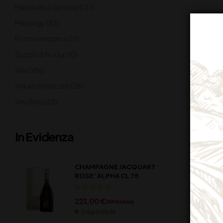
Materiale di Servizio
(131)
Mixology
(85)
Promo enoteca
(15)
Succhi di frutta
(10)
Vini
(386)
Vini aromatizzati
(26)
Vini dolci
(28)
In Evidenza
CHAMPAGNE JACQUART
ROSE’ ALPHA CL 75
223,00
€
(IVA inclusa)
Disponibile