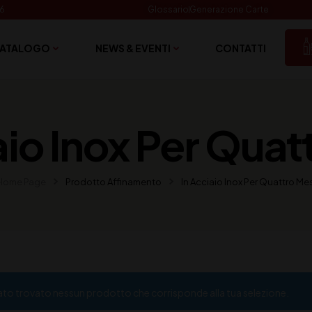
06
Glossario
Generazione Carte
ATALOGO
NEWS & EVENTI
CONTATTI
aio Inox Per Quat
Home Page
Prodotto Affinamento
In Acciaio Inox Per Quattro Mes
ato trovato nessun prodotto che corrisponde alla tua selezione.