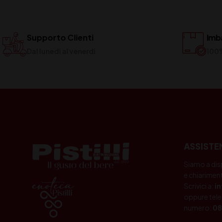
Supporto Clienti
Imba
Dal lunedi al venerdi
100
ASSISTE
Siamo a dis
e chiariment
Scrivici a:
i
oppure tele
numero:
08