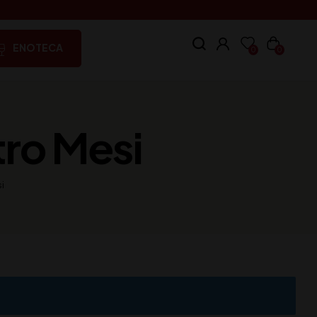
ENOTECA
0
0
tro Mesi
i