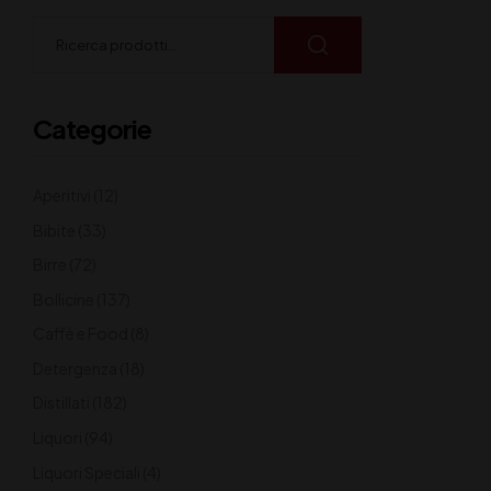
Categorie
Aperitivi
(12)
Bibite
(33)
Birre
(72)
Bollicine
(137)
Caffè e Food
(8)
Detergenza
(18)
Distillati
(182)
Liquori
(94)
Liquori Speciali
(4)