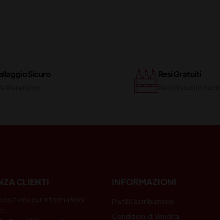
llaggio Sicuro
Resi Gratuiti
% Garantito
Restituiscilo fac
NZA CLIENTI
INFORMAZIONI
posizione per informazioni
Pistilli Distribuzione
i.
Condizioni di Vendita