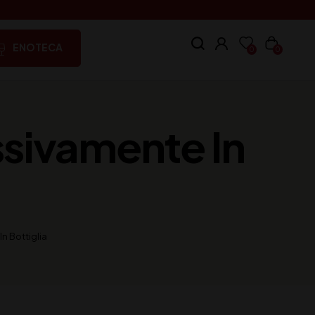
ENOTECA
0
0
ssivamente In
n Bottiglia