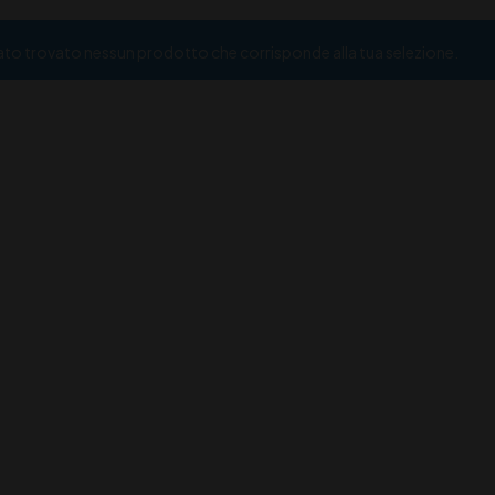
ato trovato nessun prodotto che corrisponde alla tua selezione.