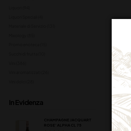
Liquori
(94)
Liquori Speciali
(4)
Materiale di Servizio
(131)
Mixology
(85)
Promo enoteca
(15)
Succhi di frutta
(10)
Vini
(386)
Vini aromatizzati
(26)
Vini dolci
(28)
In Evidenza
CHAMPAGNE JACQUART
ROSE’ ALPHA CL 75