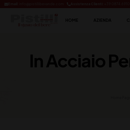
Email:
info@pistillibevande.com
Assistenza Clienti:
+39 0874.691
HOME
AZIENDA
C
In Acciaio P
Home Pag