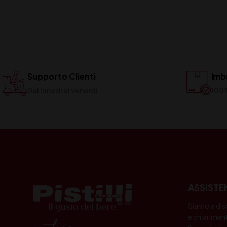
Supporto Clienti
Imba
Dal lunedi al venerdi
100
ASSISTE
Siamo a dis
e chiariment