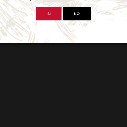
SI
NO