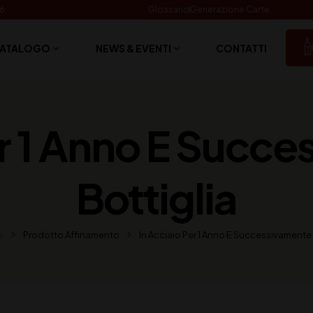
06
Glossario
Generazione Carte
ATALOGO
NEWS & EVENTI
CONTATTI
er 1 Anno E Succe
Bottiglia
e
Prodotto Affinamento
In Acciaio Per 1 Anno E Successivamente I