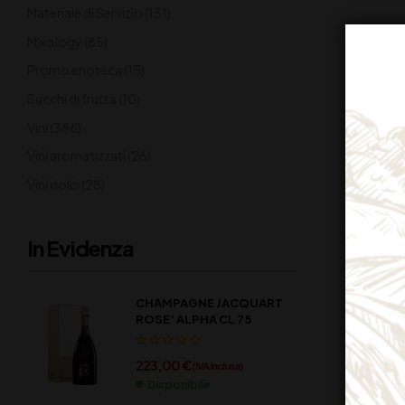
Materiale di Servizio
(131)
Mixology
(85)
Promo enoteca
(15)
Succhi di frutta
(10)
Vini
(386)
Vini aromatizzati
(26)
Vini dolci
(28)
In Evidenza
CHAMPAGNE JACQUART
ROSE’ ALPHA CL 75
223,00
€
(IVA inclusa)
Disponibile