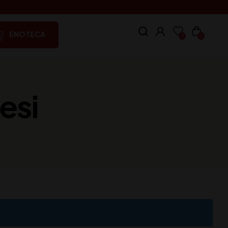
ENOTECA
0
0
Mesi