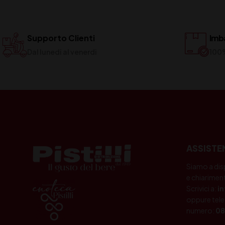
Supporto Clienti
Imba
Dal lunedi al venerdi
100
ASSISTE
Siamo a dis
e chiariment
Scrivici a:
i
oppure tele
numero:
08