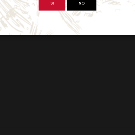
SI
NO