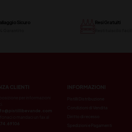
llaggio Sicuro
Resi Gratuiti
% Garantito
Restituiscilo fac
NZA CLIENTI
INFORMAZIONI
posizione per informazioni
Pistilli Distribuzione
i.
Condizioni di Vendita
nfo@pistillibevande.com
Diritto di recesso
fonaci o mandaci un fax al
74.69106
Spedizioni e Pagamenti