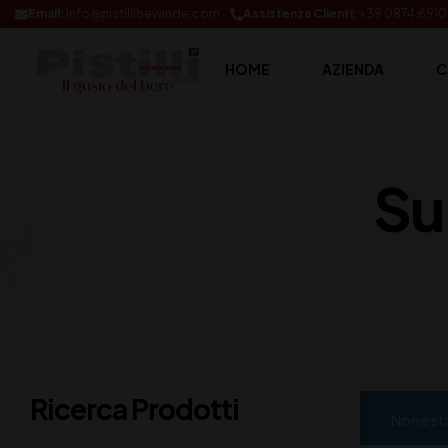
Email:
info@pistillibevande.com
Assistenza Clienti:
+39 0874.691
HOME
AZIENDA
C
Sui
Ricerca Prodotti
Non è st