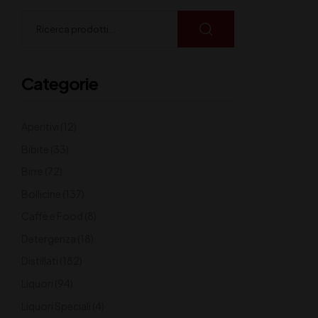
Categorie
Aperitivi
(12)
Bibite
(33)
Birre
(72)
Bollicine
(137)
Caffè e Food
(8)
Detergenza
(18)
Distillati
(182)
Liquori
(94)
Liquori Speciali
(4)