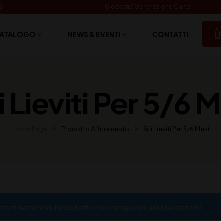
06
Glossario
Generazione Carte
ATALOGO
NEWS & EVENTI
CONTATTI
 Lieviti Per 5/6 
Home Page
Prodotto Affinamento
Sui Lieviti Per 5/6 Mesi
ato trovato nessun prodotto che corrisponde alla tua selezione.