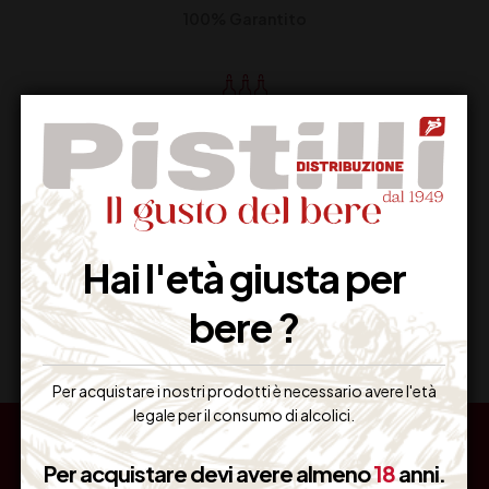
100% Garantito
Resi Gratuiti
Restituiscilo facilmente
Hai l'età giusta per
Miglior Prezzo
bere ?
Garantito sul Web
Per acquistare i nostri prodotti è necessario avere l'età
legale per il consumo di alcolici.
Per acquistare devi avere almeno
18
anni.