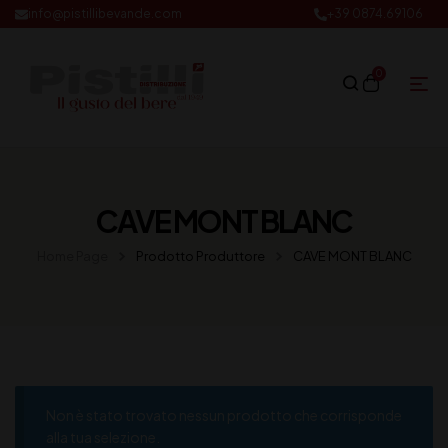
info@pistillibevande.com
+39 0874.69106
0
CAVE MONT BLANC
Home Page
Prodotto Produttore
CAVE MONT BLANC
Non è stato trovato nessun prodotto che corrisponde
alla tua selezione.