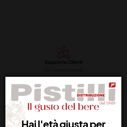
Supporto Clienti
Dal lunedi al venerdi
Imballaggio Sicuro
100% Garantito
Hai l'età giusta per