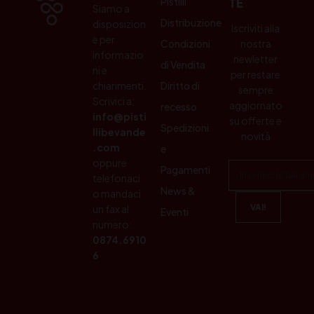
Pistilli
TE
Siamo a
Distribuzione
disposizion
Iscriviti alla
e per
Condizioni
nostra
informazio
newletter
di Vendita
ni e
per restare
chiarimenti.
Diritto di
sempre
Scrivici a:
aggiornato
recesso
info@pisti
su offerte e
Spedizioni
llibevande
novità
.com
e
oppure
Pagamenti
telefonaci
News &
o mandaci
un fax al
Eventi
numero:
0874.6910
6