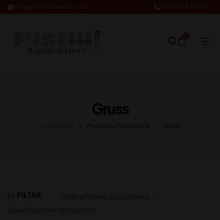
info@pistillibevande.com
+39 0874.69106
0
Gruss
Home Page
Prodotto Produttore
Gruss
FILTRA
Visualizzazione del risultato