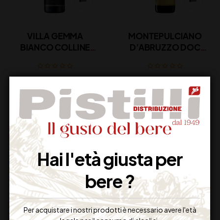
VILLA GEMMA
MONTEPULCIANO
BIANCO COLLINE
D’ABRUZZO DOC
TEATINE IGT
MASCIARELLI CL 75
MASCIARELLI CL 75
18,50
€
14,00
€
(IVA inclusa)
(IVA inclusa)
Disponibile
Disponibile
Hai l'età giusta per
bere ?
Per acquistare i nostri prodotti è necessario avere l'età