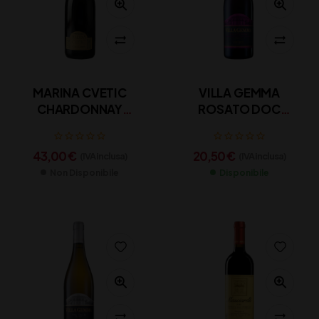
MARINA CVETIC
VILLA GEMMA
CHARDONNAY
ROSATO DOC
COLLINE TEATINE IGT
MASCIARELLI CL 75
MASCIARELLI CL 75
43,00
€
20,50
€
(IVA inclusa)
(IVA inclusa)
Non Disponibile
Disponibile