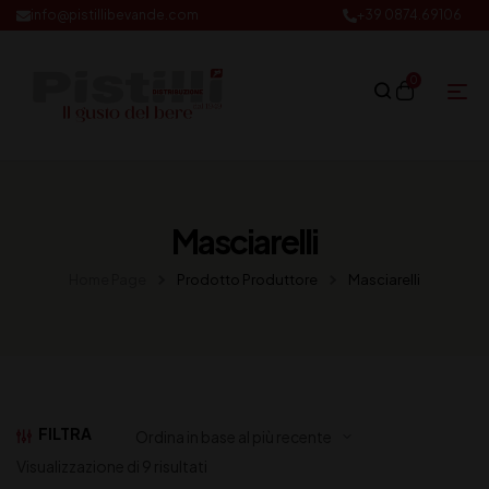
info@pistillibevande.com
+39 0874.69106
0
Masciarelli
Home Page
Prodotto Produttore
Masciarelli
FILTRA
Visualizzazione di 9 risultati