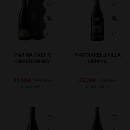
MARINA CVETIC
MASCIARELLI VILLA
CHARDONNAY
GEMMA
COLLINE TEATINE IGT
MONTEPULCIANO
MASCIARELLI CL 75
D’ABRUZZO DOC CL
45,00
€
65,00
€
(IVA inclusa)
(IVA inclusa)
75
Disponibile
Disponibile