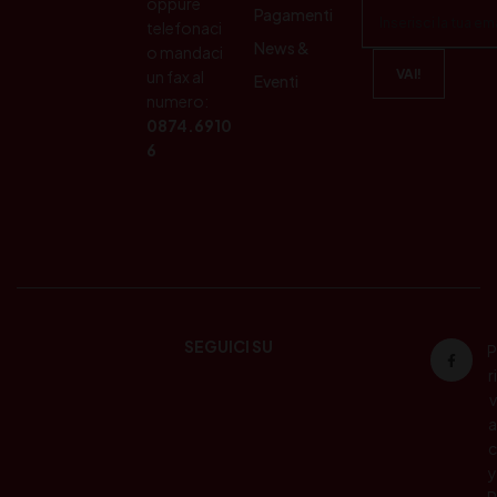
oppure
Pagamenti
telefonaci
News &
o mandaci
un fax al
Eventi
numero:
0874.6910
6
SEGUICI SU
P
ri
v
a
c
y