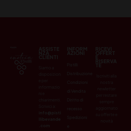
ASSISTE
INFORM
RICEVI
NZA
AZIONI
OFFERT
CLIENTI
E
RISERVA
Pistilli
TE
Siamo a
Distribuzione
disposizion
Iscriviti alla
e per
Condizioni
nostra
informazio
newletter
di Vendita
ni e
per restare
chiarimenti.
Diritto di
sempre
Scrivici a:
aggiornato
recesso
info@pisti
su offerte e
Spedizioni
llibevande
novità
.com
e