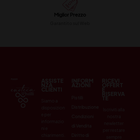
Miglior Prezzo
Garantito sul Web
ASSISTE
INFORM
RICEVI
NZA
AZIONI
OFFERT
CLIENTI
E
RISERVA
Pistilli
TE
Siamo a
Distribuzione
disposizion
Iscriviti alla
e per
Condizioni
nostra
informazio
newletter
di Vendita
ni e
per restare
chiarimenti.
Diritto di
sempre