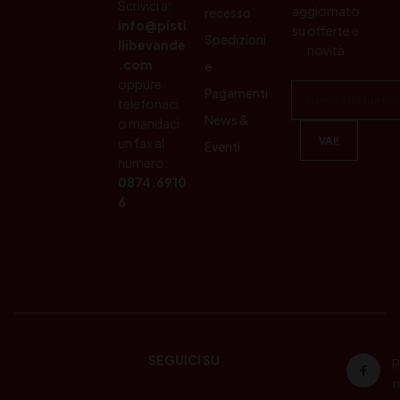
Scrivici a:
aggiornato
recesso
info@pisti
su offerte e
Spedizioni
llibevande
novità
.com
e
oppure
Pagamenti
telefonaci
News &
o mandaci
un fax al
Eventi
numero:
0874.6910
6
SEGUICI SU
P
ri