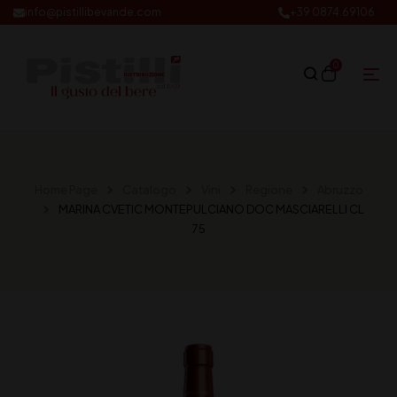
info@pistillibevande.com
+39 0874.69106
0
Home Page
Catalogo
Vini
Regione
Abruzzo
MARINA CVETIC MONTEPULCIANO DOC MASCIARELLI CL
75