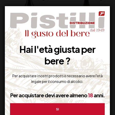
BIDOLI LE ALTE
FIANO DI AVELLINO
Hai l'età giusta per
REFOSCO DOC CL 75
DOCG
MASTROBERARDINO
bere ?
CL 75
12,50
€
18,50
€
(IVA inclusa)
(IVA inclusa)
Disponibile
Disponibile
Per acquistare i nostri prodotti è necessario avere l'età
legale per il consumo di alcolici.
Per acquistare devi avere almeno
18
anni.
SI