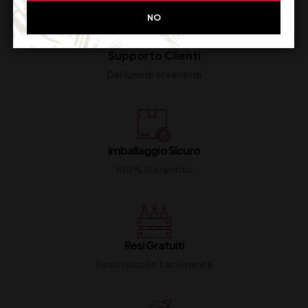
NO
Supporto Clienti
Dal lunedi al venerdi
Imballaggio Sicuro
100% Garantito
Resi Gratuiti
Restituiscilo facilmente