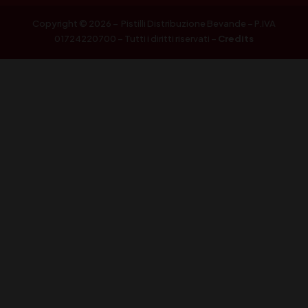
Copyright © 2026 – Pistilli Distribuzione Bevande – P.IVA
01724220700 – Tutti i diritti riservati –
Credits