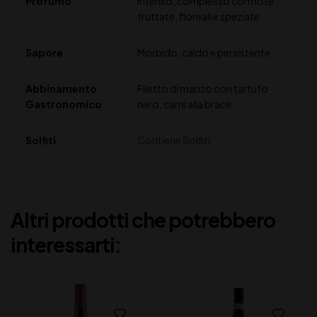
Profumo
Intenso, complesso con note
fruttate, floreali e speziate
Sapore
Morbido, caldo e persistente
Abbinamento
Filetto di manzo con tartufo
Gastronomico
nero, carni alla brace
Solfiti
Contiene Solfiti
Altri prodotti che potrebbero
interessarti: