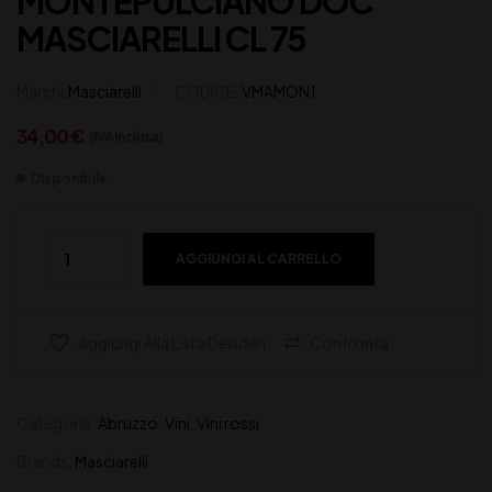
MONTEPULCIANO DOC
MASCIARELLI CL 75
Marchi:
Masciarelli
CODICE:
VMAMON1
34,00
€
(IVA inclusa)
Disponibile
AGGIUNGI AL CARRELLO
Aggiungi Alla Lista Desideri
Confronta
Categorie:
Abruzzo
,
Vini
,
Vini rossi
Brands:
Masciarelli