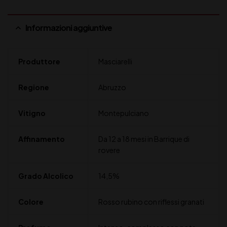
Informazioni aggiuntive
Produttore
Masciarelli
Regione
Abruzzo
Vitigno
Montepulciano
Affinamento
Da 12 a 18 mesi in Barrique di
rovere
Grado Alcolico
14,5%
Colore
Rosso rubino con riflessi granati