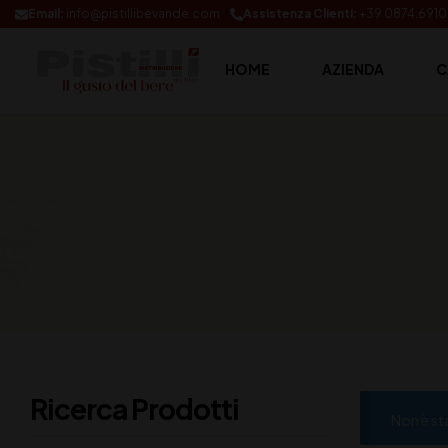
Email:
info@pistillibevande.com
Assistenza Clienti:
+39 0874.691
HOME
AZIENDA
C
Ricerca Prodotti
Non è st