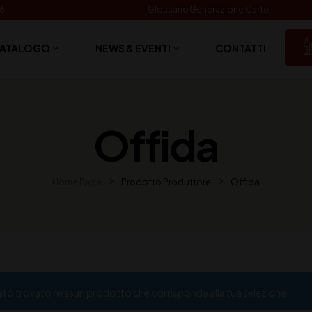
06
Glossario
Generazione Carte
ATALOGO
NEWS & EVENTI
CONTATTI
Offida
Home Page
Prodotto Produttore
Offida
ato trovato nessun prodotto che corrisponde alla tua selezione.