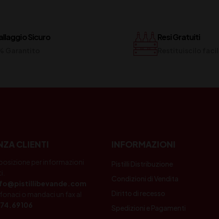
llaggio Sicuro
Resi Gratuiti
% Garantito
Restituiscilo fac
NZA CLIENTI
INFORMAZIONI
posizione per informazioni
Pistilli Distribuzione
i.
Condizioni di Vendita
nfo@pistillibevande.com
Diritto di recesso
fonaci o mandaci un fax al
74.69106
Spedizioni e Pagamenti