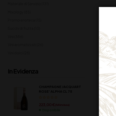
Materiale di Servizio
(131)
Mixology
(85)
Promo enoteca
(15)
Succhi di frutta
(10)
Vini
(386)
Vini aromatizzati
(26)
Vini dolci
(28)
In Evidenza
CHAMPAGNE JACQUART
ROSE’ ALPHA CL 75
223,00
€
(IVA inclusa)
Disponibile