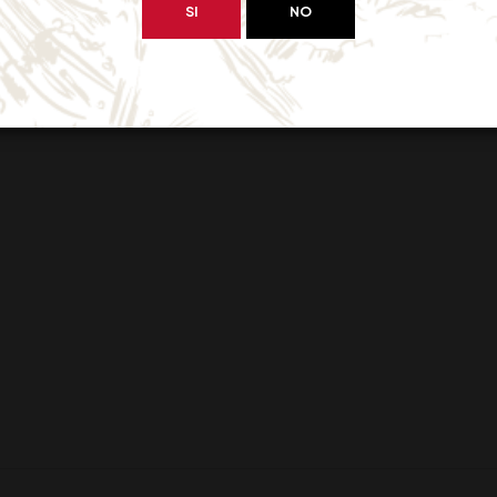
SI
NO