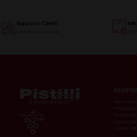
Supporto Clienti
Imba
Dal lunedi al venerdi
100
ASSISTE
Siamo a dis
e chiariment
Scrivici a:
i
oppure tele
numero:
08