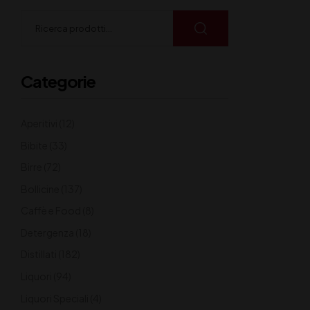
Categorie
Aperitivi
(12)
Bibite
(33)
Birre
(72)
Bollicine
(137)
Caffè e Food
(8)
Detergenza
(18)
Distillati
(182)
Liquori
(94)
Liquori Speciali
(4)