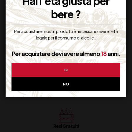
Hai l'età giusta per
bere ?
Per acquistare i nostri prodotti è necessario avere l'età
legale per il consumo di alcolici.
Supporto Clienti
Per acquistare devi avere almeno
18
anni.
Dal lunedi al venerdi
SI
NO
Imballaggio Sicuro
100% Garantito
Resi Gratuiti