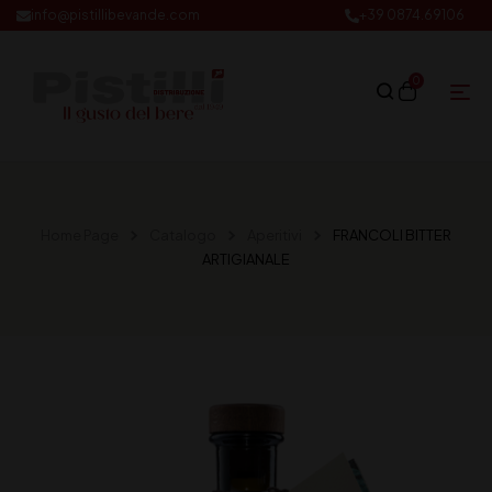
info@pistillibevande.com
+39 0874.69106
0
Home Page
Catalogo
Aperitivi
FRANCOLI BITTER
ARTIGIANALE