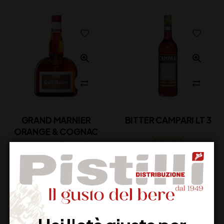
GRAND MARNIER
BITTER CAMPARI LT 3
ORANGE & COGNAC
78,00
€
(IVA inclusa)
25,00
€
(IVA inclusa)
Non Disponibile
Disponibile