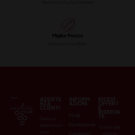
Restituiscilo facilmente
Miglior Prezzo
Garantito sul Web
ASSISTE
INFORM
RICEVI
NZA
AZIONI
OFFERT
CLIENTI
E
RISERVA
Pistilli
TE
Siamo a
Distribuzione
disposizion
Iscriviti alla
e per
Condizioni
nostra