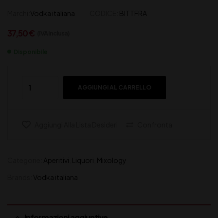
Marchi:
Vodka italiana
CODICE:
BITTFRA
37,50
€
(IVA inclusa)
Disponibile
AGGIUNGI AL CARRELLO
Aggiungi Alla Lista Desideri
Confronta
Categorie:
Aperitivi
,
Liquori
,
Mixology
Brands:
Vodka italiana
Informazioni aggiuntive