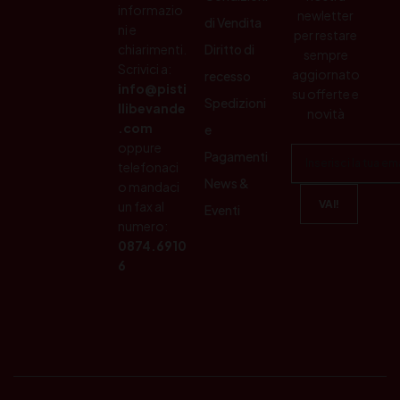
informazio
newletter
di Vendita
ni e
per restare
chiarimenti.
Diritto di
sempre
Scrivici a:
aggiornato
recesso
info@pisti
su offerte e
Spedizioni
llibevande
novità
.com
e
oppure
Pagamenti
telefonaci
News &
o mandaci
un fax al
Eventi
numero:
0874.6910
6