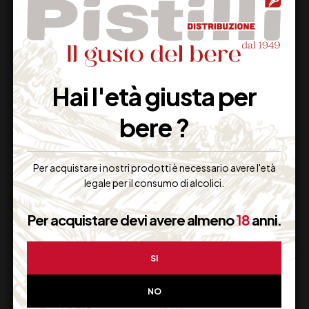
Hai l'età giusta per
AMARO
AMARO
bere ?
JÄGERMEISTER
BIANCOSARTI
Per acquistare i nostri prodotti è necessario avere l'età
32,00
€
26,00
€
(IVA inclusa)
(IVA inclusa)
legale per il consumo di alcolici.
Disponibile
Disponibile
Per acquistare devi avere almeno
18
anni.
SI
NO