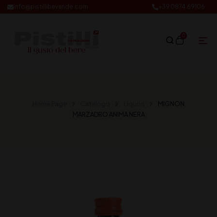
info@pistillibevande.com
+39 0874.69106
0
Home Page
Catalogo
Liquori
MIGNON
MARZADRO ANIMA NERA