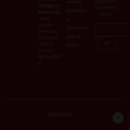
aggiornato
recesso
info@pisti
su offerte e
Spedizioni
llibevande
novità
.com
e
oppure
Pagamenti
telefonaci
News &
o mandaci
un fax al
Eventi
numero:
0874.6910
6
SEGUICI SU
P
ri
v