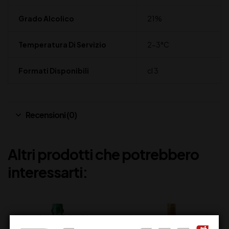
Grado Alcolico
21%
Temperatura Di Servizio
2-3°C
Formati Disponibili
cl 3
Recensioni (0)
Altri prodotti che potrebbero
interessarti: