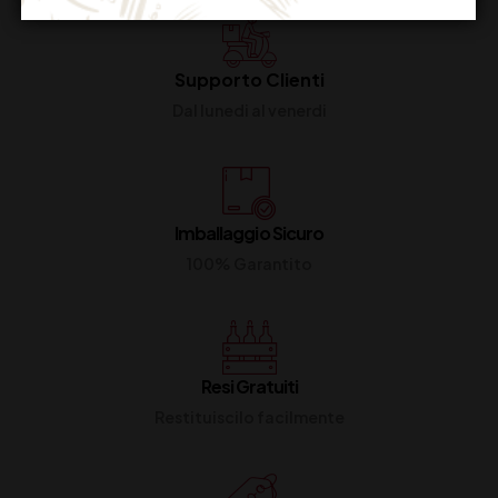
Supporto Clienti
Dal lunedi al venerdi
Imballaggio Sicuro
100% Garantito
Resi Gratuiti
Restituiscilo facilmente