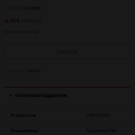
CODICE:
MIGANIM
4,60
€
(IVA inclusa)
Non Disponibile
Esaurito
Categoria:
Liquori
Informazioni aggiuntive
Produttore
MARZADRO
Provenienza
Nogaredo (TN)