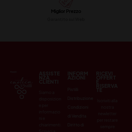
Miglior Prezzo
Garantito sul Web
ASSISTE
INFORM
RICEVI
NZA
AZIONI
OFFERT
CLIENTI
E
RISERVA
Pistilli
TE
Siamo a
Distribuzione
disposizion
Iscriviti alla
e per
Condizioni
nostra
informazio
newletter
di Vendita
ni e
per restare
chiarimenti.
Diritto di
sempre
Scrivici a: