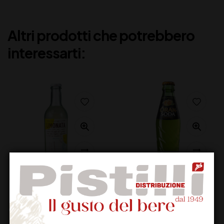
Altri prodotti che potrebbero
interessarti:
NIASCA PORTOFINO
ORANSODA
LIMONATA
15,80
€
(IVA inclusa)