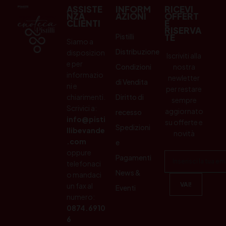
ASSISTE
INFORM
RICEVI
NZA
AZIONI
OFFERT
CLIENTI
E
RISERVA
Pistilli
TE
Siamo a
Distribuzione
disposizion
Iscriviti alla
e per
Condizioni
nostra
informazio
newletter
di Vendita
ni e
per restare
chiarimenti.
Diritto di
sempre
Scrivici a:
aggiornato
recesso
info@pisti
su offerte e
Spedizioni
llibevande
novità
.com
e
oppure
Pagamenti
telefonaci
News &
o mandaci
un fax al
Eventi
numero:
0874.6910
6