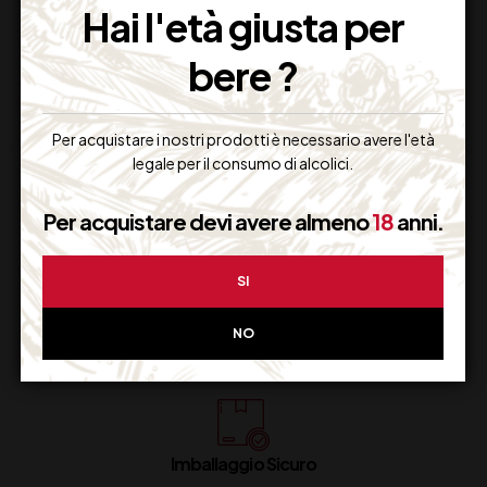
Hai l'età giusta per
8,00
€
(IVA inclusa)
Disponibile
Disponibile
bere ?
Per acquistare i nostri prodotti è necessario avere l'età
legale per il consumo di alcolici.
Per acquistare devi avere almeno
18
anni.
SI
Supporto Clienti
NO
Dal lunedi al venerdi
Imballaggio Sicuro