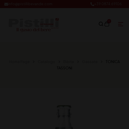
info@pistillibevande.com
+39 0874.69106
0
Home Page
Catalogo
Bibite
Gassate
TONICA
TASSONI