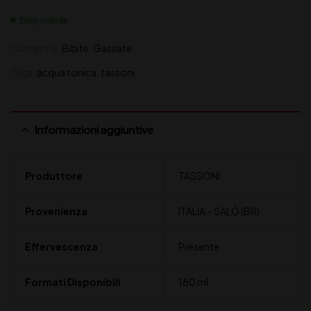
Disponibile
Categorie:
Bibite
,
Gassate
Tags:
acqua tonica
,
tassoni
Informazioni aggiuntive
Produttore
TASSONI
Provenienza
ITALIA – SALÒ (BR)
Effervescenza
Presente
Formati Disponibili
180 ml