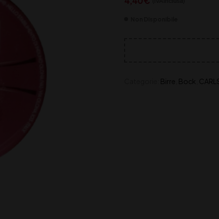
4,40
€
(IVA inclusa)
Non Disponibile
Categorie:
Birre
,
Bock
,
CARL