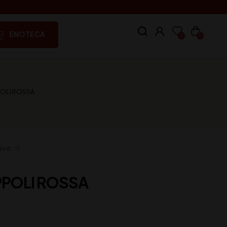
ENOTECA
0
0
POLI ROSSA
ivo
PPOLI ROSSA