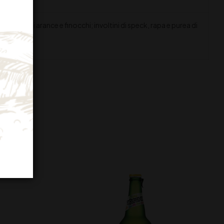
alata di arance e finocchi; involtini di speck, rapa e purea di