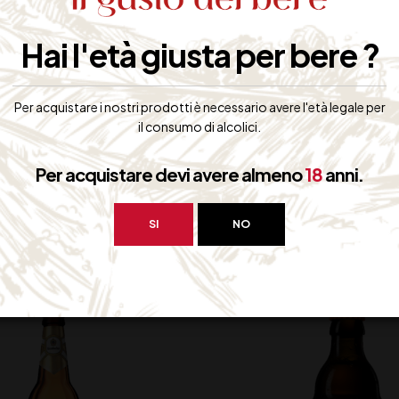
Hai l'età giusta per bere ?
onati e/o erborinati oppure in accompagnamento ai seguenti piatti : ins
ico; crostini di nocciole e alici; ravioli ripieni di formaggio.
ioccolata
Per acquistare i nostri prodotti è necessario avere l'età legale per
il consumo di alcolici.
Per acquistare devi avere almeno
18
anni.
bero interessarti:
SI
NO