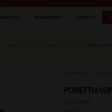
06
Glossario
Generazione Carte
ATALOGO
NEWS & EVENTI
CONTATTI
e
Catalogo
Birre
Marchi
CARLSBERG
PORETTI 6 LUP
Precedente
Success
PORETTI 6 LU
152,50
€
(IVA inclusa)
CODICE:
BBAP3