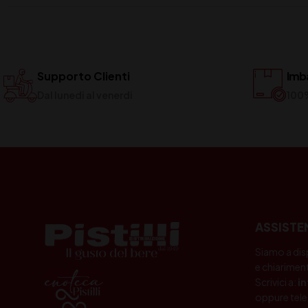
Supporto Clienti
Imba
Dal lunedi al venerdi
100
ASSISTE
Siamo a dis
e chiariment
Scrivici a:
i
oppure tele