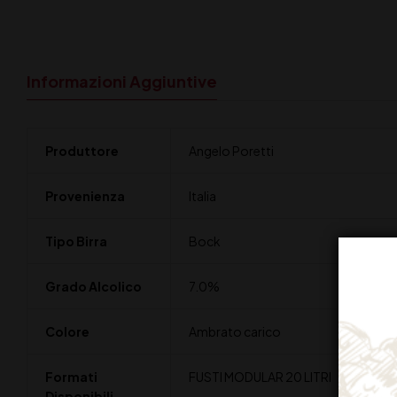
Informazioni Aggiuntive
Produttore
Angelo Poretti
Provenienza
Italia
Tipo Birra
Bock
Grado Alcolico
7.0%
Colore
Ambrato carico
Formati
FUSTI MODULAR 20 LITRI
Disponibili