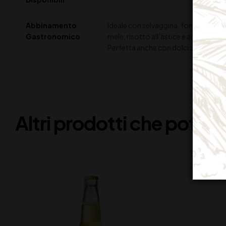
Abbinamento
Ideale con selvaggina, formaggi stagi
Gastronomico
mele; risotto all’astice e aceto balsam
Perfetta anche con dolci a base di c
Altri prodotti che potreb