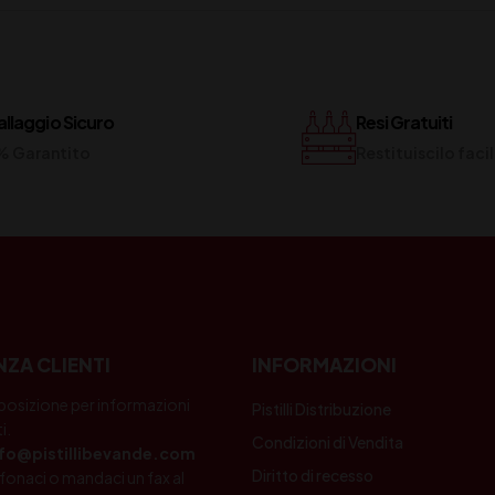
llaggio Sicuro
Resi Gratuiti
% Garantito
Restituiscilo fac
NZA CLIENTI
INFORMAZIONI
posizione per informazioni
Pistilli Distribuzione
i.
Condizioni di Vendita
nfo@pistillibevande.com
Diritto di recesso
fonaci o mandaci un fax al