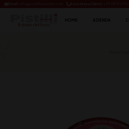
Email:
info@pistillibevande.com
Assistenza Clienti:
+39 0874.691
HOME
AZIENDA
C
Home Pag