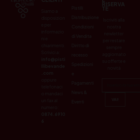
RISERVA
Pistilli
TE
Siamo a
Distribuzione
disposizion
Iscriviti alla
e per
Condizioni
nostra
informazio
newletter
di Vendita
ni e
per restare
chiarimenti.
Diritto di
sempre
Scrivici a:
aggiornato
recesso
info@pisti
su offerte e
Spedizioni
llibevande
novità
.com
e
oppure
Pagamenti
telefonaci
News &
o mandaci
un fax al
Eventi
numero:
0874.6910
6