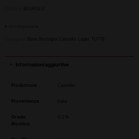
CODICE:
BSUPGL U
Non Disponibile
Categorie:
Birre
,
Bottiglia
,
Castello
,
Lager
,
TUTTE
Informazioni aggiuntive
Produttore
Castello
Provenienza
Italia
Grado
5,2 %
Alcolico