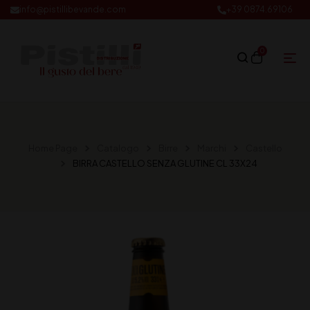
info@pistillibevande.com
+39 0874.69106
0
Home Page
Catalogo
Birre
Marchi
Castello
BIRRA CASTELLO SENZA GLUTINE CL 33X24