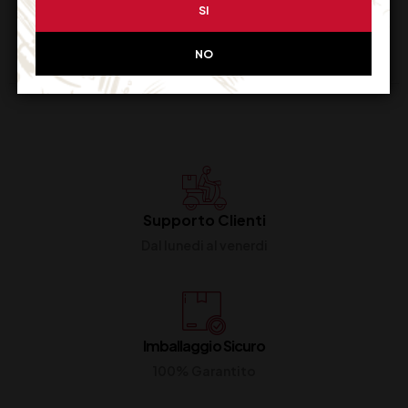
SI
NO
Supporto Clienti
Dal lunedi al venerdi
Imballaggio Sicuro
100% Garantito