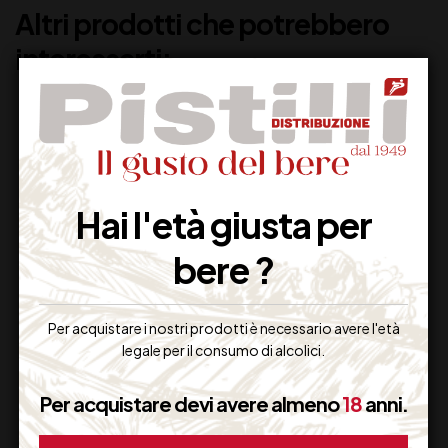
Altri prodotti che potrebbero
interessarti:
Hai l'età giusta per
bere ?
Per acquistare i nostri prodotti è necessario avere l'età
BIRRA PERONI SENZA
BIRRA PERONI
legale per il consumo di alcolici.
GLUTINE
19,90
€
(IVA inclusa)
Per acquistare devi avere almeno
18
anni.
Non Disponibile
Disponibile