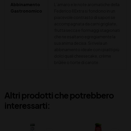
Abbinamento
L’amaro e le note aromatiche della
Gastronomico
Federico II Extra si fondono in un
piacevole contrasto di sapori se
accompagnata da carni grigliate,
frutta secca e formaggi stagionati
che ne esaltano egregiamente la
sua anima decisa. Si rivela un
abbinamento ideale con i piatti più
dolci quali cheesecake, crème
brûlée o torte di carote.
Altri prodotti che potrebbero
interessarti: