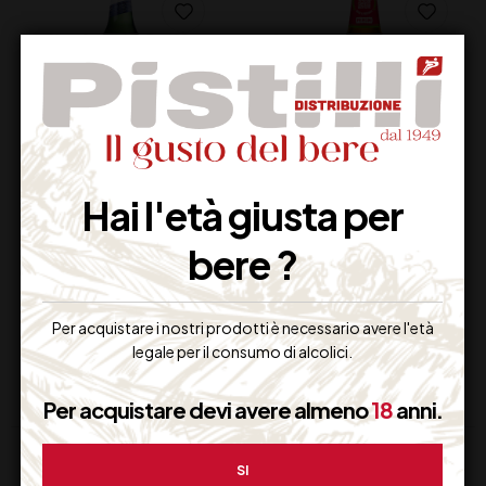
BIRRA NASTRO
BIRRA PERONI SENZA
Hai l'età giusta per
AZZURRO 1/3
GLUTINE
bere ?
27,50
€
Non Disponibile
(IVA inclusa)
Disponibile
Per acquistare i nostri prodotti è necessario avere l'età
legale per il consumo di alcolici.
Per acquistare devi avere almeno
18
anni.
SI