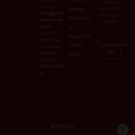
sempre
Scrivici a:
aggiornato
recesso
info@pisti
su offerte e
Spedizioni
llibevande
novità
.com
e
oppure
Pagamenti
telefonaci
News &
o mandaci
un fax al
Eventi
numero:
0874.6910
6
SEGUICI SU
P
ri