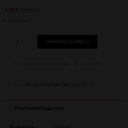
6,50
€
(IVA inclusa)
Disponibile
AGGIUNGI AL CARRELLO
Aggiungi Alla Lista Desideri
Confronta
Categorie:
Ale
,
Birre
,
Bottiglia
,
Fela
,
Stile
,
TUTTE
Informazioni aggiuntive
Produttore
Birra Flea