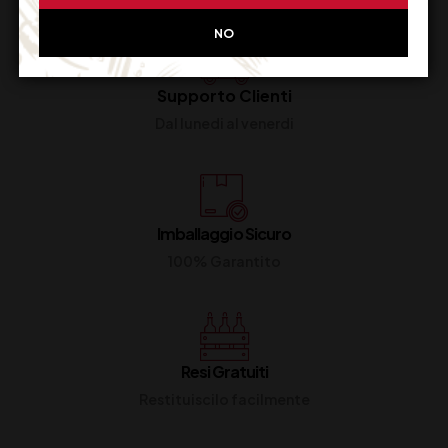
NO
Supporto Clienti
Dal lunedi al venerdi
Imballaggio Sicuro
100% Garantito
Resi Gratuiti
Restituiscilo facilmente