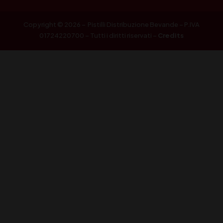
Copyright © 2026 – Pistilli Distribuzione Bevande – P.IVA
01724220700 – Tutti i diritti riservati –
Credits