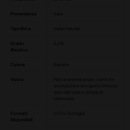
Provenienza
Italia
Tipo Birra
Indian Pale Ale
Grado
6,6%
Alcolico
Colore
Ramato
Gusto
Marcatamente amara, con note
aromatiche e retrogusto erbaceo
dato dall’utilizzo di luppoli
selezionati
Formati
cl 33 x 1 bottiglia
Disponibili