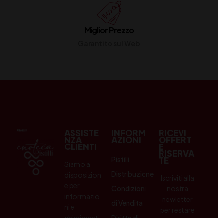
Miglior Prezzo
Garantito sul Web
ASSISTE
INFORM
RICEVI
NZA
AZIONI
OFFERT
CLIENTI
E
RISERVA
Pistilli
TE
Siamo a
Distribuzione
disposizion
Iscriviti alla
e per
Condizioni
nostra
informazio
newletter
di Vendita
ni e
per restare
chiarimenti.
Diritto di