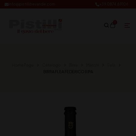
info@pistillibevande.com
+39 0874.69106
0
Home Page
Catalogo
Birre
Marchi
Fela
BIRRA FLEA FEDERICO II IPA