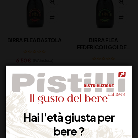
BIRRA FLEA BASTOLA
BIRRA FLEA
FEDERICO II GOLDEN
ALE
6,50
€
(IVA inclusa)
6,50
€
(IVA inclusa)
Disponibile
Disponibile
Hai l'età giusta per
bere ?