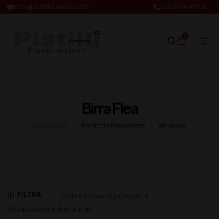
info@pistillibevande.com
+39 0874.69106
0
Birra Flea
Home Page
Prodotto Produttore
Birra Flea
FILTRA
Visualizzazione di 6 risultati