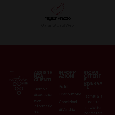
Miglior Prezzo
Garantito sul Web
ASSISTE
INFORM
RICEVI
NZA
AZIONI
OFFERT
CLIENTI
E
RISERVA
Pistilli
TE
Siamo a
Distribuzione
disposizion
Iscriviti alla
e per
Condizioni
nostra
informazio
newletter
di Vendita
ni e
per restare