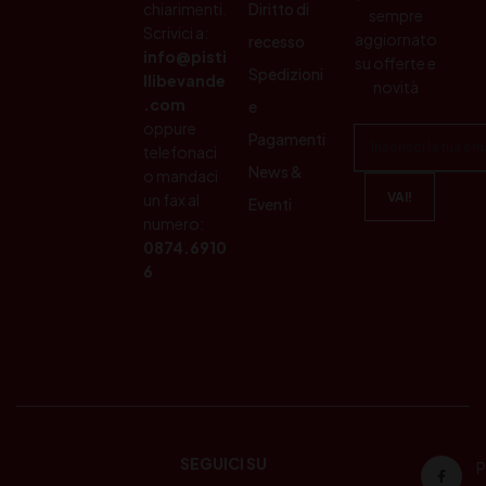
chiarimenti.
Diritto di
sempre
Scrivici a:
aggiornato
recesso
info@pisti
su offerte e
Spedizioni
llibevande
novità
.com
e
oppure
Pagamenti
telefonaci
News &
o mandaci
un fax al
Eventi
numero:
0874.6910
6
SEGUICI SU
P