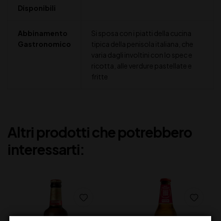
Disponibili
Abbinamento
Si sposa con i piatti della cucina
Gastronomico
tipica della penisola italiana, che
varia dagli involtini con lo spec e
ricotta, alle verdure pastellate e
fritte
Altri prodotti che potrebbero
interessarti: