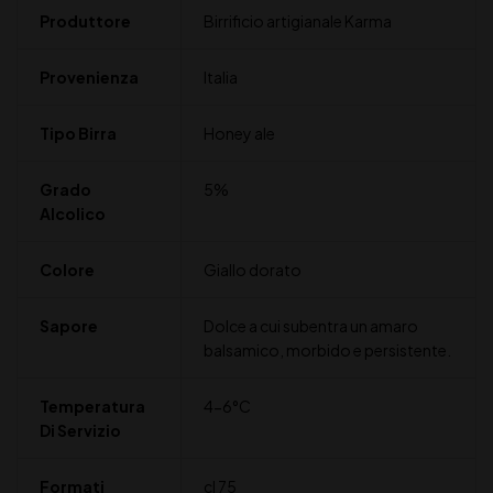
Produttore
Birrificio artigianale Karma
Provenienza
Italia
Tipo Birra
Honey ale
Grado
5%
Alcolico
Colore
Giallo dorato
Sapore
Dolce a cui subentra un amaro
balsamico, morbido e persistente.
Temperatura
4-6°C
Di Servizio
Formati
cl 75