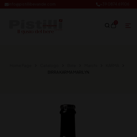
info@pistillibevande.com
+39 0874.69106
0
Home Page
Catalogo
Birre
Marchi
KARMA
BIRRA KARMA MARILYN