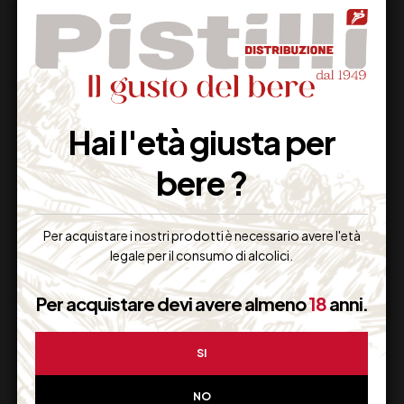
BIRRA PERONI
BIRRA PERONI
Hai l'età giusta per
bere ?
3,30
€
19,90
€
(IVA inclusa)
(IVA inclusa)
Disponibile
Disponibile
Per acquistare i nostri prodotti è necessario avere l'età
legale per il consumo di alcolici.
Per acquistare devi avere almeno
18
anni.
SI
NO