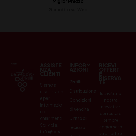
Miglior Prezzo
Garantito sul Web
ASSISTE
INFORM
RICEVI
NZA
AZIONI
OFFERT
CLIENTI
E
RISERVA
Pistilli
TE
Siamo a
Distribuzione
disposizion
Iscriviti alla
e per
Condizioni
nostra
informazio
newletter
di Vendita
ni e
per restare
chiarimenti.
Diritto di
sempre
Scrivici a:
aggiornato
recesso
info@pisti
su offerte e