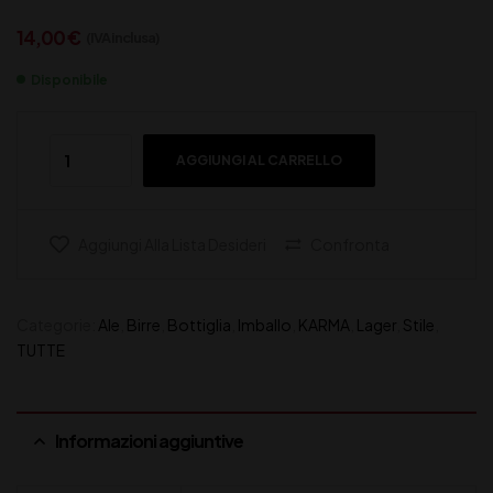
14,00
€
(IVA inclusa)
Disponibile
AGGIUNGI AL CARRELLO
Aggiungi Alla Lista Desideri
Confronta
Categorie:
Ale
,
Birre
,
Bottiglia
,
Imballo
,
KARMA
,
Lager
,
Stile
,
TUTTE
Informazioni aggiuntive