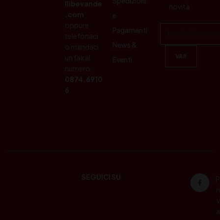
Spedizioni
llibevande
novità
.com
e
oppure
Pagamenti
telefonaci
News &
o mandaci
un fax al
Eventi
numero:
0874.6910
6
SEGUICI SU
P
ri
v
a