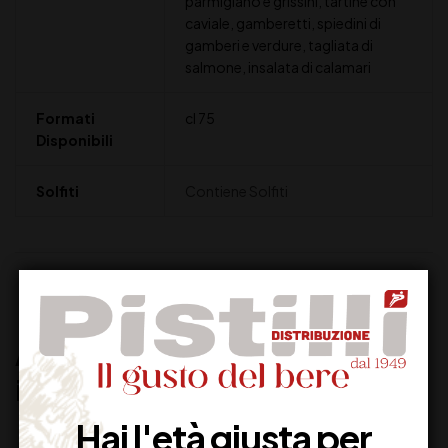
parmigiano e grissini, tartine con
caviale, gamberetti, spiedini di
gamberi e verdure, tagliata di
salmone, insalata di calamari
Formati
cl 75
Disponibili
Solfiti
Contiene Solfiti
Recensioni (0)
Altri prodotti che potrebbero
interessarti:
Hai l'età giusta per