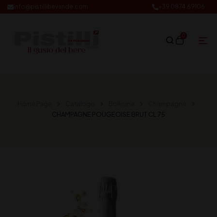
info@pistillibevande.com
+39 0874.69106
0
Home Page
Catalogo
Bollicine
Champagne
CHAMPAGNE POUGEOISE BRUT CL.75