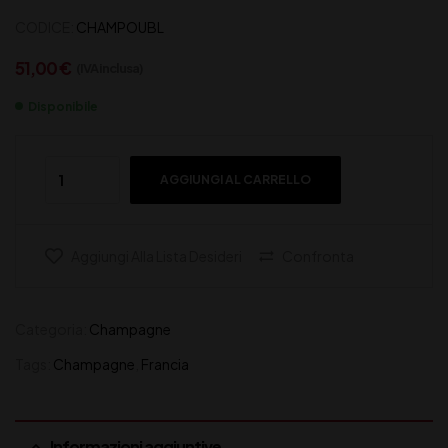
CODICE:
CHAMPOUBL
51,00
€
(IVA inclusa)
Disponibile
AGGIUNGI AL CARRELLO
Aggiungi Alla Lista Desideri
Confronta
Categoria:
Champagne
Tags:
Champagne
,
Francia
Informazioni aggiuntive