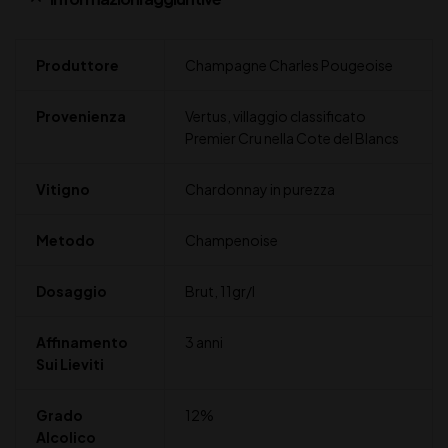
Produttore
Champagne Charles Pougeoise
Provenienza
Vertus, villaggio classificato
Premier Cru nella Cote del Blancs
Vitigno
Chardonnay in purezza
Metodo
Champenoise
Dosaggio
Brut, 11gr/l
Affinamento
3 anni
Sui Lieviti
Grado
12%
Alcolico