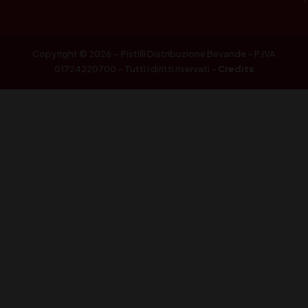
Copyright © 2026 – Pistilli Distribuzione Bevande – P.IVA
01724220700 – Tutti i diritti riservati –
Credits