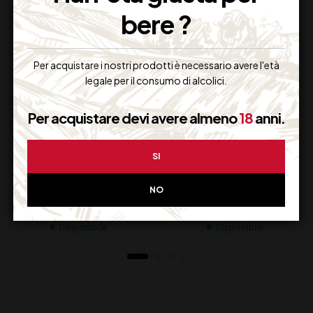
bere ?
Per acquistare i nostri prodotti è necessario avere l'età
legale per il consumo di alcolici.
Per acquistare devi avere almeno
18
anni.
CHAMPAGNE
CHAMPAGNE DOM
SI
POMMERY POP
RUINART CL 75
GOLD CL 20
NO
28,00
€
303,00
€
(IVA inclusa)
(IVA inclusa)
Disponibile
Disponibile