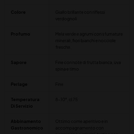
Colore
Giallo brillante con riflessi
verdognoli
Profumo
Mela verde e agrumi con sfumature
minerali, fiori bianchi e nocciole
fresche.
Sapore
Fine con note di frutta bianca, uva
spina e timo
Perlage
Fine
Temperatura
8-10°
,
cl 75
Di Servizio
Abbinamento
Ottimo come aperitivo e in
Gastronomico
accompagnamento con