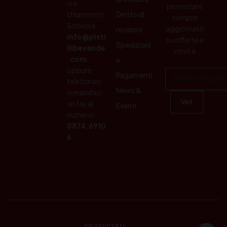
ni e
per restare
chiarimenti.
Diritto di
sempre
Scrivici a:
aggiornato
recesso
info@pisti
su offerte e
Spedizioni
llibevande
novità
.com
e
oppure
Pagamenti
telefonaci
News &
o mandaci
un fax al
Eventi
numero:
0874.6910
6
SEGUICI SU