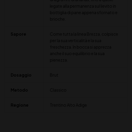
legate alla permanenza sul lievito in
bottiglia di pane appena sfornato e
brioche.
Sapore
Come tutta la linea Brezza, colpisce
per la sua verticalità e la sua
freschezza. In bocca si apprezza
anche il suo equilibrio e la sua
pienezza.
Dosaggio
Brut
Metodo
Classico
Regione
Trentino Alto Adige