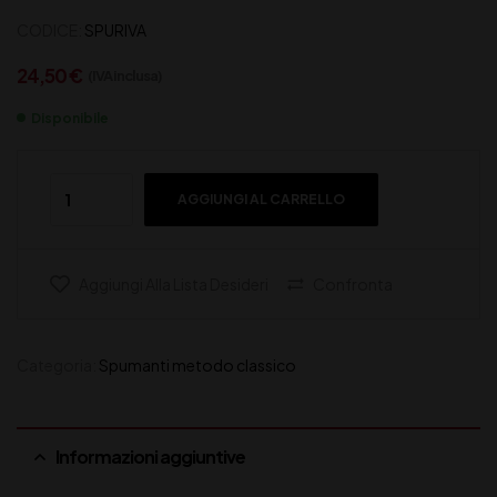
CODICE:
SPURIVA
24,50
€
(IVA inclusa)
Disponibile
AGGIUNGI AL CARRELLO
Aggiungi Alla Lista Desideri
Confronta
Categoria:
Spumanti metodo classico
Informazioni aggiuntive