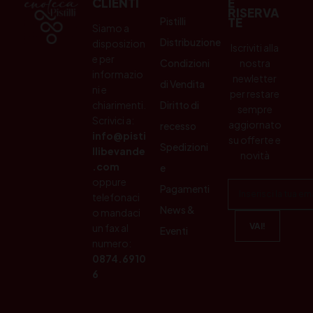
CLIENTI
E
RISERVA
Pistilli
TE
Siamo a
Distribuzione
disposizion
Iscriviti alla
e per
Condizioni
nostra
informazio
newletter
di Vendita
ni e
per restare
chiarimenti.
Diritto di
sempre
Scrivici a:
aggiornato
recesso
info@pisti
su offerte e
Spedizioni
llibevande
novità
.com
e
oppure
Pagamenti
telefonaci
News &
o mandaci
un fax al
Eventi
numero:
0874.6910
6