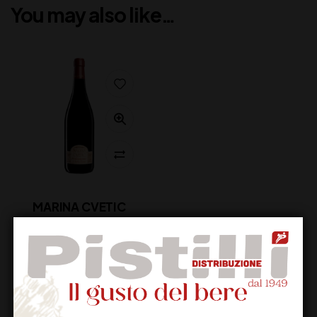
You may also like…
MARINA CVETIC
MONTEPULCIANO
DOC MASCIARELLI CL
75
34,00
€
(IVA inclusa)
Disponibile