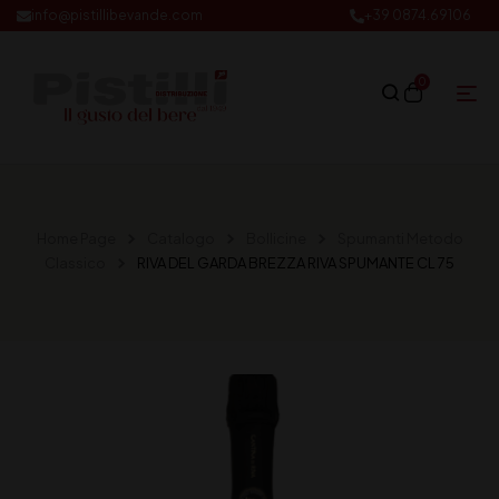
info@pistillibevande.com
+39 0874.69106
0
Home Page
Catalogo
Bollicine
Spumanti Metodo
Classico
RIVA DEL GARDA BREZZA RIVA SPUMANTE CL 75