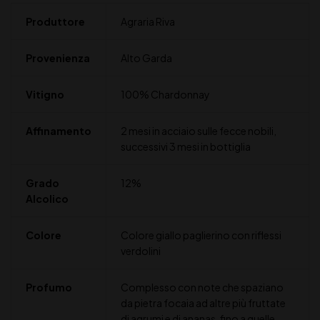
Produttore
Agraria Riva
Provenienza
Alto Garda
Vitigno
100% Chardonnay
Affinamento
2 mesi in acciaio sulle fecce nobili,
successivi 3 mesi in bottiglia
Grado
12%
Alcolico
Colore
Colore giallo paglierino con riflessi
verdolini
Profumo
Complesso con note che spaziano
da pietra focaia ad altre più fruttate
di agrumi e di ananas, fino a quelle