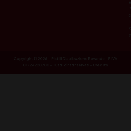
l
Copyright © 2026 – Pistilli Distribuzione Bevande – P.IVA
01724220700 – Tutti i diritti riservati –
Credits