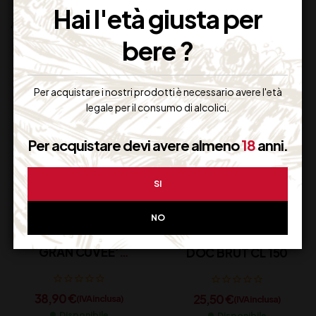
Hai l'età giusta per
Altri prodotti che potrebbero
interessarti:
bere ?
Per acquistare i nostri prodotti è necessario avere l'età
legale per il consumo di alcolici.
Per acquistare devi avere almeno
18
anni.
SI
NO
SPUMANTE ALMA
LENYNAE PROSECCO
GRAN CUVEE’
DOC BRUT CL 150
FRANCIACORTA
DOCG BELLAVISTA
38,90
€
25,50
€
(IVA inclusa)
CL 75
(IVA inclusa)
Disponibile
Disponibile