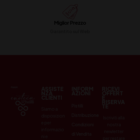
Miglior Prezzo
Garantito sul Web
ASSISTE
INFORM
RICEVI
NZA
AZIONI
OFFERT
CLIENTI
E
RISERVA
Pistilli
TE
Siamo a
Distribuzione
disposizion
Iscriviti alla
e per
Condizioni
nostra
informazio
newletter
di Vendita
ni e
per restare