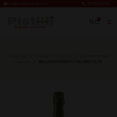
info@pistillibevande.com
+39 0874.69106
0
Home Page
Catalogo
Bollicine
Spumanti Metodo
Martinotti
BELLUSSI SPUMANTICO BIO BRUT CL 75