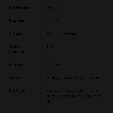
Produttore
Bellussi
Regione
Veneto
Vitigno
Glera, Pinot Grigio
Grado
11%
Alcolico
Metodo
Charmat
Colore
Giallo paglierino con riflessi dorati
Profumo
Fresco e delicato, con sentori di
frutta a polpa gialla e leggere note
floreali