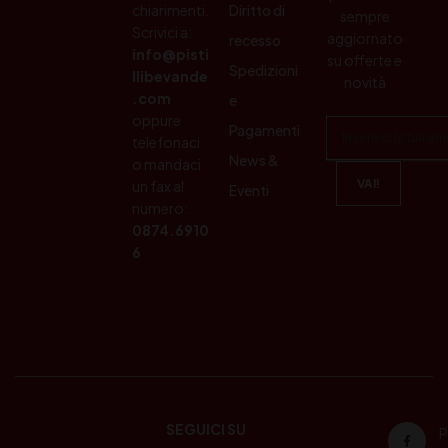
chiarimenti.
Diritto di
sempre
Scrivici a:
aggiornato
recesso
info@pisti
su offerte e
Spedizioni
llibevande
novità
.com
e
oppure
Pagamenti
telefonaci
News &
o mandaci
un fax al
Eventi
numero:
0874.6910
6
SEGUICI SU
P