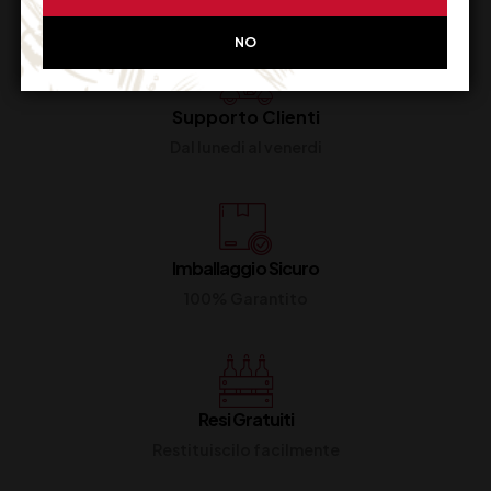
NO
Supporto Clienti
Dal lunedi al venerdi
Imballaggio Sicuro
100% Garantito
Resi Gratuiti
Restituiscilo facilmente