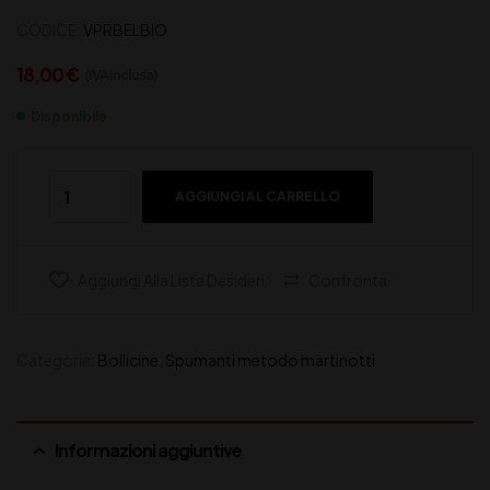
CODICE:
VPRBELBIO
18,00
€
(IVA inclusa)
Disponibile
AGGIUNGI AL CARRELLO
Aggiungi Alla Lista Desideri
Confronta
Categorie:
Bollicine
,
Spumanti metodo martinotti
Informazioni aggiuntive