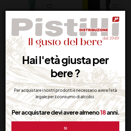
Hai l'età giusta per
LENYNAE SPUMANTE
CASEO OLTREPO’
BRUT MILLESIMATO
PAVESE METODO
bere ?
CL 75
CLASSICO CL 75
12,00
€
26,50
€
(IVA inclusa)
(IVA inclusa)
Per acquistare i nostri prodotti è necessario avere l'età
Disponibile
Disponibile
legale per il consumo di alcolici.
Per acquistare devi avere almeno
18
anni.
SI