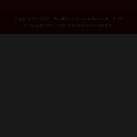
Copyright © 2026 – Pistilli Distribuzione Bevande – P.IVA
01724220700 – Tutti i diritti riservati –
Credits