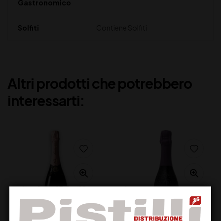
Gastronomico
Solfiti
Contiene Solfiti
Altri prodotti che potrebbero
interessarti: