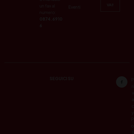
un fax al
Eventi
numero:
0874.6910
6
SEGUICI SU
P
ri
v
a
c
y
P
o
li