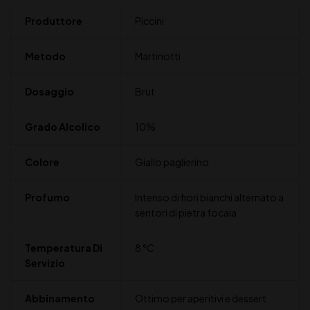
Produttore
Piccini
Metodo
Martinotti
Dosaggio
Brut
Grado Alcolico
10%
Colore
Giallo paglierino
Profumo
Intenso di fiori bianchi alternato a
sentori di pietra focaia
Temperatura Di
8 °C
Servizio
Abbinamento
Ottimo per aperitivi e dessert