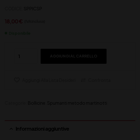
CODICE:
SPPICSP
18,00
€
(IVA inclusa)
Disponibile
AGGIUNGI AL CARRELLO
Aggiungi Alla Lista Desideri
Confronta
Categorie:
Bollicine
,
Spumanti metodo martinotti
Informazioni aggiuntive