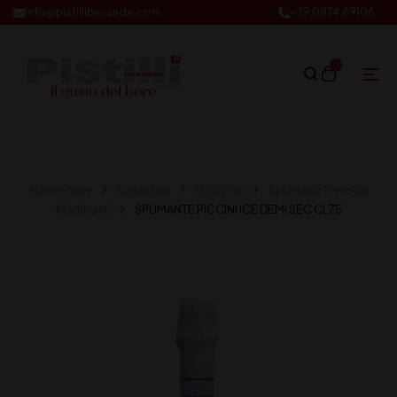
info@pistillibevande.com
+39 0874.69106
0
Home Page
Catalogo
Bollicine
Spumanti Metodo
Martinotti
SPUMANTE PICCINI ICE DEMI SEC CL75