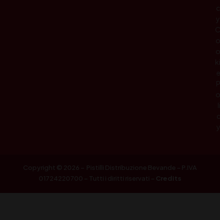
c
y
k
l
Copyright © 2026 – Pistilli Distribuzione Bevande – P.IVA
01724220700 – Tutti i diritti riservati –
Credits