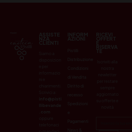
ASSISTE
INFORM
RICEVI
NZA
AZIONI
OFFERT
CLIENTI
E
RISERVA
Pistilli
TE
Siamo a
Distribuzione
disposizion
Iscriviti alla
e per
Condizioni
nostra
informazio
newletter
di Vendita
ni e
per restare
chiarimenti.
Diritto di
sempre
Scrivici a:
aggiornato
recesso
info@pisti
su offerte e
Spedizioni
llibevande
novità
.com
e
oppure
Pagamenti
telefonaci
News &
o mandaci