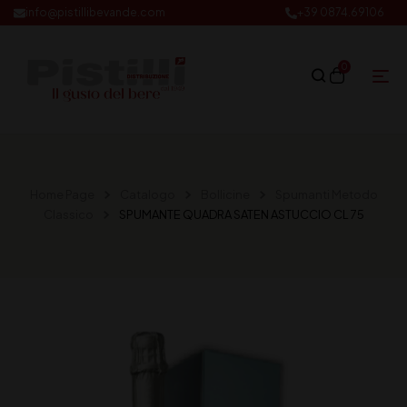
info@pistillibevande.com
+39 0874.69106
0
Home Page
Catalogo
Bollicine
Spumanti Metodo
Classico
SPUMANTE QUADRA SATEN ASTUCCIO CL 75