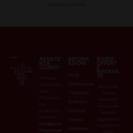
Garantito sul Web
ASSISTE
INFORM
RICEVI
NZA
AZIONI
OFFERT
CLIENTI
E
RISERVA
Pistilli
TE
Siamo a
Distribuzione
disposizion
Iscriviti alla
e per
Condizioni
nostra
informazio
newletter
di Vendita
ni e
per restare
chiarimenti.
Diritto di
sempre
Scrivici a:
aggiornato
recesso
info@pisti
su offerte e
Spedizioni
llibevande
novità