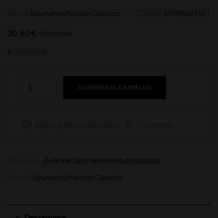
Marchi:
Spumante Matodo Classico
CODICE:
SPFRASATAST
30,80
€
(IVA inclusa)
Disponibile
AGGIUNGI AL CARRELLO
Aggiungi Alla Lista Desideri
Confronta
Categorie:
Bollicine
,
Spumanti metodo classico
Brands:
Spumante Matodo Classico
Descrizione