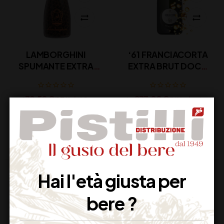
LAMBORGHINI
‘61 FRANCIACORTA
SPUMANTE EXTRA
EXTRA BRUT DOCG
DRY CL 75
BERLUCCHI CL 600
38,50
€
273,00
€
(IVA inclusa)
(IVA inclusa)
Disponibile
Disponibile
Hai l'età giusta per
bere ?