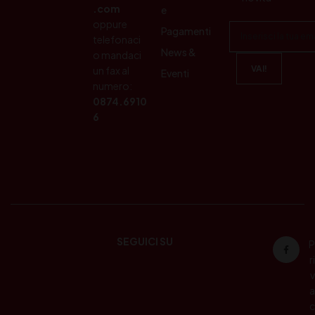
.com
e
oppure
Pagamenti
telefonaci
News &
o mandaci
un fax al
Eventi
numero:
0874.6910
6
SEGUICI SU
P
ri
v
a
c