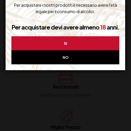
Per acquistare i nostri prodotti è necessario avere l'età
Supporto Clienti
legale per il consumo di alcolici.
Dal lunedi al venerdi
Per acquistare devi avere almeno
18
anni.
SI
Imballaggio Sicuro
100% Garantito
NO
Resi Gratuiti
Restituiscilo facilmente
Miglior Prezzo