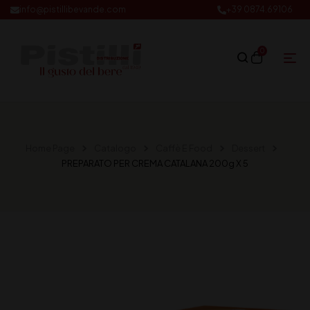
info@pistillibevande.com
+39 0874.69106
0
Home Page
Catalogo
Caffè E Food
Dessert
PREPARATO PER CREMA CATALANA 200g X 5