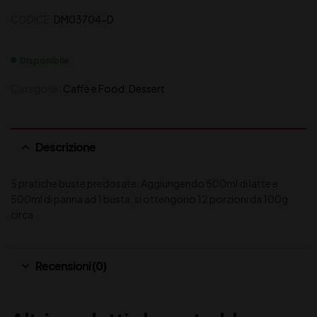
CODICE:
DM03704-D
Disponibile
Categorie:
Caffè e Food
,
Dessert
Descrizione
5 pratiche buste predosate. Aggiungendo 500ml di latte e
500ml di panna ad 1 busta, si ottengono 12 porzioni da 100g
circa.
Recensioni (0)