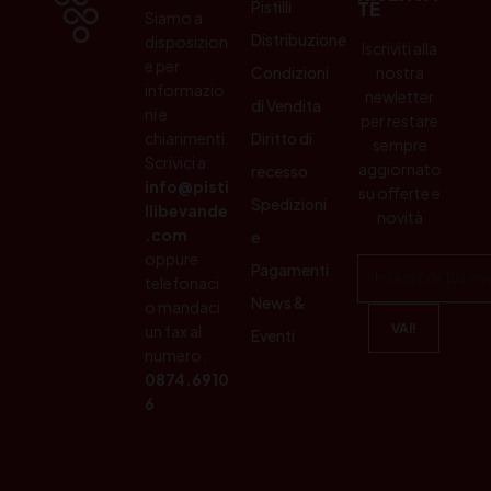
Pistilli
TE
Siamo a
Distribuzione
disposizion
Iscriviti alla
e per
Condizioni
nostra
informazio
newletter
di Vendita
ni e
per restare
chiarimenti.
Diritto di
sempre
Scrivici a:
aggiornato
recesso
info@pisti
su offerte e
Spedizioni
llibevande
novità
.com
e
oppure
Pagamenti
telefonaci
News &
o mandaci
un fax al
Eventi
numero:
0874.6910
6