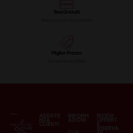
Resi Gratuiti
Restituiscilo facilmente
Miglior Prezzo
Garantito sul Web
ASSISTE
INFORM
RICEVI
NZA
AZIONI
OFFERT
CLIENTI
E
RISERVA
Pistilli
TE