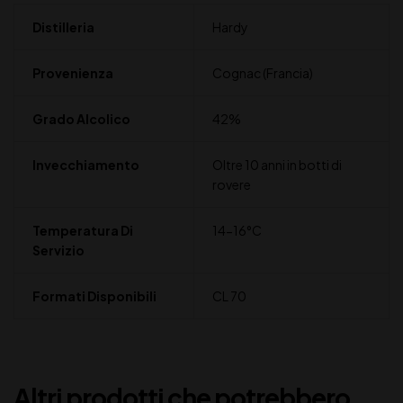
Distilleria
Hardy
Provenienza
Cognac (Francia)
Grado Alcolico
42%
Invecchiamento
Oltre 10 anni in botti di
rovere
Temperatura Di
14-16°C
Servizio
Formati Disponibili
CL 70
Altri prodotti che potrebbero