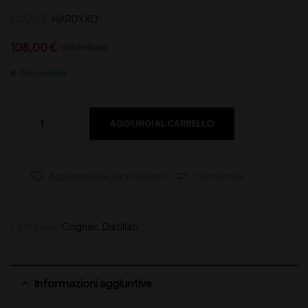
CODICE:
HARDYXO
108,00
€
(IVA inclusa)
Disponibile
AGGIUNGI AL CARRELLO
Aggiungi Alla Lista Desideri
Confronta
Categorie:
Cognac
,
Distillati
Informazioni aggiuntive