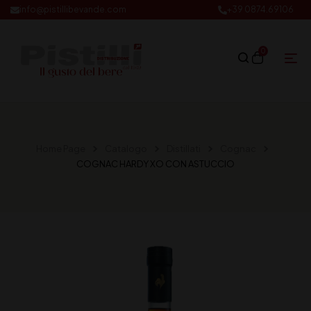
info@pistillibevande.com
+39 0874.69106
0
Home Page
Catalogo
Distillati
Cognac
COGNAC HARDY XO CON ASTUCCIO