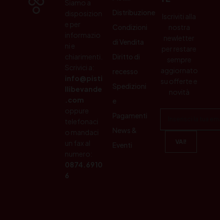
Siamo a
Distribuzione
disposizion
Iscriviti alla
e per
Condizioni
nostra
informazio
newletter
di Vendita
ni e
per restare
chiarimenti.
Diritto di
sempre
Scrivici a:
aggiornato
recesso
info@pisti
su offerte e
Spedizioni
llibevande
novità
.com
e
oppure
Pagamenti
telefonaci
News &
o mandaci
un fax al
Eventi
numero:
0874.6910
6