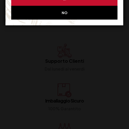
NO
Supporto Clienti
Dal lunedi al venerdi
Imballaggio Sicuro
100% Garantito