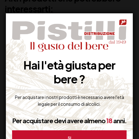
interessarti:
Hai l'età giusta per
bere ?
BRANDY VECCHIA
RUM HAVANA CLUB
Per acquistare i nostri prodotti è necessario avere l'età
ROMAGNA
RUM 7 ANNI
legale per il consumo di alcolici.
ETICHETTA NERA lt
1.5
Per acquistare devi avere almeno
18
anni.
38,00
€
29,00
€
(IVA inclusa)
(IVA inclusa)
Disponibile
Disponibile
SI