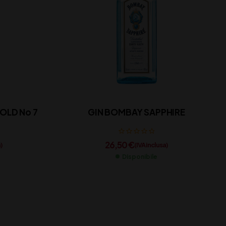
 OLD No 7
GIN BOMBAY SAPPHIRE
26,50
€
)
(IVA inclusa)
Disponibile