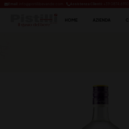
Email:
info@pistillibevande.com
Assistenza Clienti:
+39 0874.691
HOME
AZIENDA
C