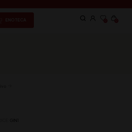
ENOTECA
0
0
ivo
ICE:
GIN1