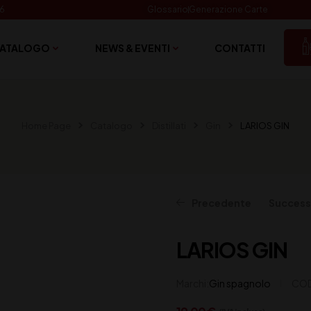
06
Glossario
Generazione Carte
ATALOGO
NEWS & EVENTI
CONTATTI
Home Page
Catalogo
Distillati
Gin
LARIOS GIN
Precedente
Success
LARIOS GIN
41,00
31,00
€
€
(IVA inclusa)
(IVA inclusa)
Marchi:
Gin spagnolo
COD