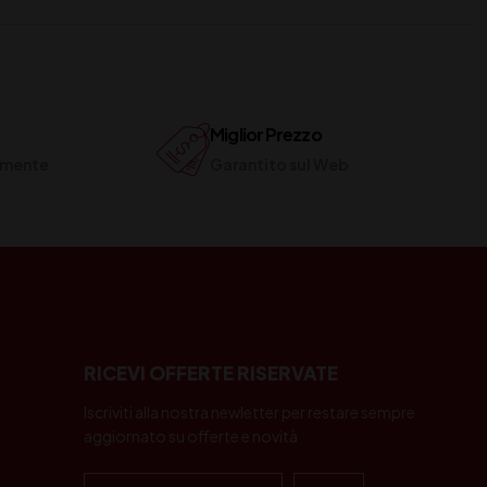
Miglior Prezzo
ilmente
Garantito sul Web
RICEVI OFFERTE RISERVATE
Iscriviti alla nostra newletter per restare sempre
aggiornato su offerte e novità