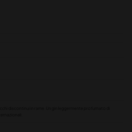
cchi discontinui in rame. Un gin leggermente profumato di
ternazionali.