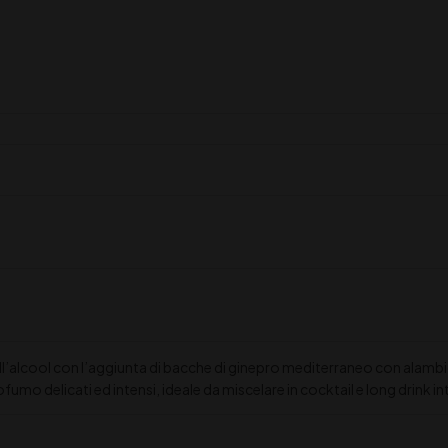
ll’alcool con l’aggiunta di bacche di ginepro mediterraneo con alambi
umo delicati ed intensi, ideale da miscelare in cocktail e long drink in