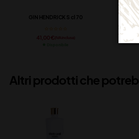
GIN HENDRICK S cl 70
41,00
€
(IVA inclusa)
Disponibile
Altri prodotti che potreb