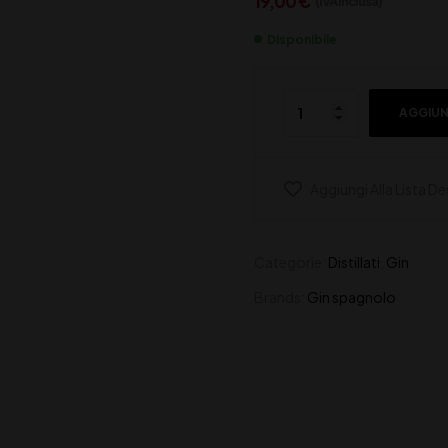
19,00
€
(IVA inclusa)
Disponibile
AGGIUN
Aggiungi Alla Lista De
Categorie:
Distillati
,
Gin
Brands:
Gin spagnolo