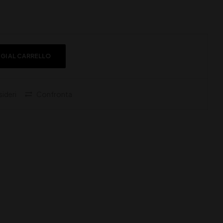
GI AL CARRELLO
sideri
Confronta