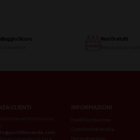
llaggio Sicuro
Resi Gratuiti
% Garantito
Restituiscilo fac
NZA CLIENTI
INFORMAZIONI
posizione per informazioni
Pistilli Distribuzione
i.
Condizioni di Vendita
nfo@pistillibevande.com
Diritto di recesso
fonaci o mandaci un fax al