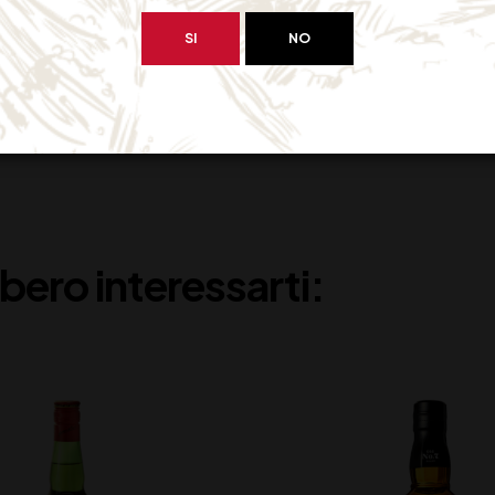
SI
NO
bero interessarti: