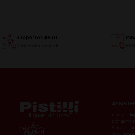
Supporto Clienti
Imba
Dal lunedi al venerdi
100
ASSISTE
Siamo a dis
e chiariment
Scrivici a:
i
oppure tele