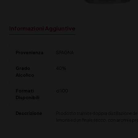
Informazioni Aggiuntive
Provenienza
SPAGNA
Grado
40%
Alcolico
Formati
cl 100
Disponibili
Descrizione
Prodotto tramite doppia distillazione de
limone ed un finale secco, con aromi e prof