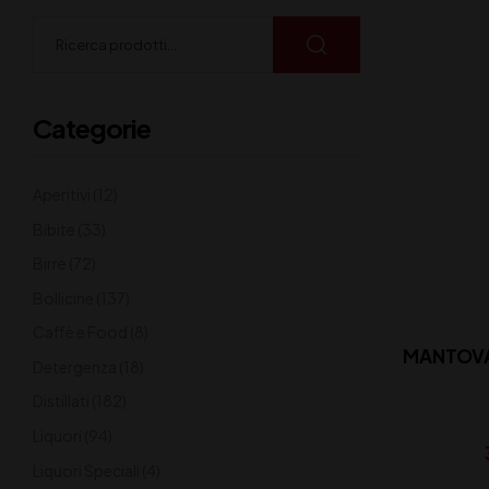
Categorie
Aperitivi
(12)
Bibite
(33)
Birre
(72)
Bollicine
(137)
Caffè e Food
(8)
MANTOVA
Detergenza
(18)
Distillati
(182)
Liquori
(94)
Liquori Speciali
(4)