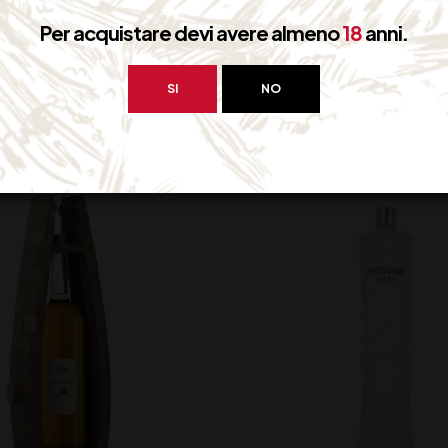
A DE VARDA GRAPPA
VILLA DE VARDA G
Per acquistare devi avere almeno
18
anni.
AMARONE cl 20
AMARONE cl 7
SI
NO
19,50
€
100,00
€
(IVA inclusa)
(IVA inclu
Disponibile
Disponibile