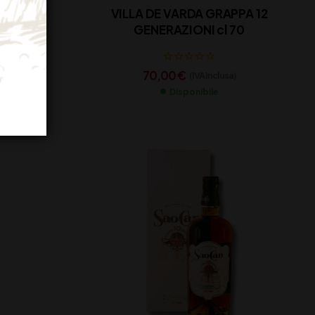
RAPPA
VILLA DE VARDA GRAPPA 12
0
GENERAZIONI cl 70
70,00
€
sa)
(IVA inclusa)
Disponibile