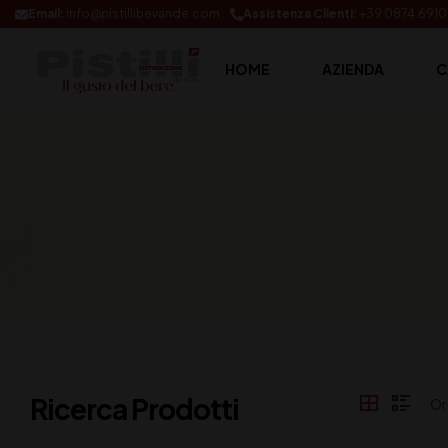
Email:
info@pistillibevande.com
Assistenza Clienti:
+39 0874.691
HOME
AZIENDA
C
Ricerca Prodotti