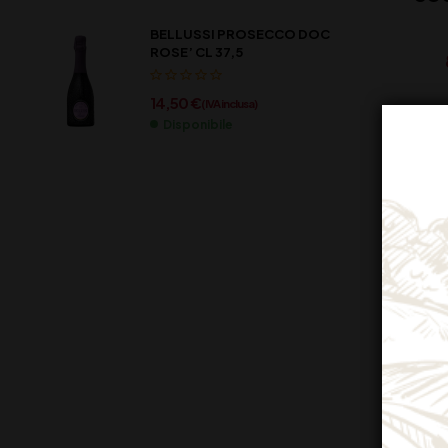
BELLUSSI PROSECCO DOC
ROSE’ CL 37,5
14,50
€
(IVA inclusa)
Disponibile