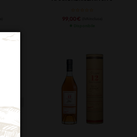
99,00
€
a)
(IVA inclusa)
Disponibile