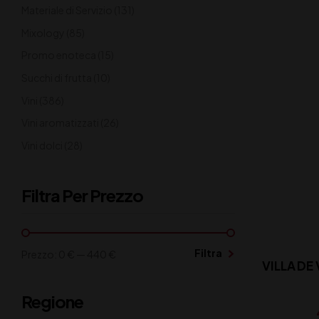
Materiale di Servizio
(131)
Mixology
(85)
Promo enoteca
(15)
Succhi di frutta
(10)
Vini
(386)
Vini aromatizzati
(26)
Vini dolci
(28)
Filtra Per Prezzo
Filtra
Prezzo:
0 €
—
440 €
VILLA DE 
Regione