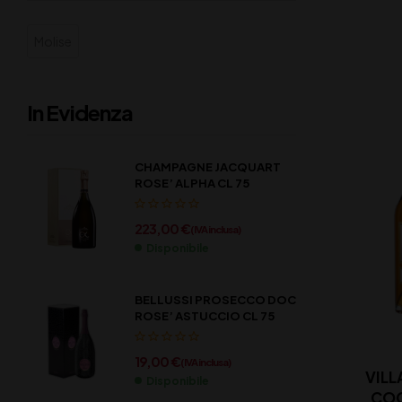
Molise
In Evidenza
CHAMPAGNE JACQUART
ROSE’ ALPHA CL 75
223,00
€
(IVA inclusa)
Disponibile
BELLUSSI PROSECCO DOC
ROSE’ ASTUCCIO CL 75
19,00
€
(IVA inclusa)
VILL
Disponibile