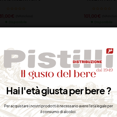
81,00
€
101,00
€
(IVA inclusa)
(IVA inclus
Disponibile
Disponibile
Hai l'età giusta per bere ?
Per acquistare i nostri prodotti è necessario avere l'età legale per
il consumo di alcolici.