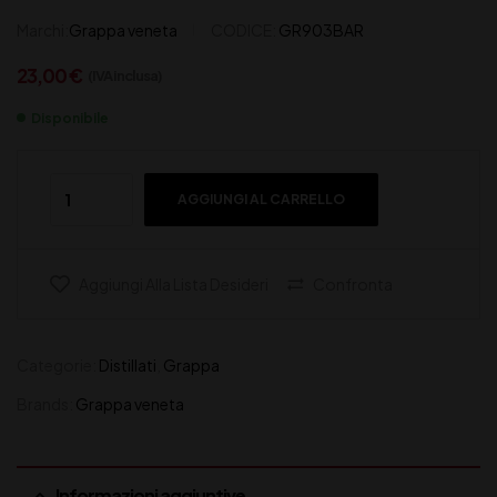
Marchi:
Grappa veneta
CODICE:
GR903BAR
23,00
€
(IVA inclusa)
Disponibile
AGGIUNGI AL CARRELLO
Aggiungi Alla Lista Desideri
Confronta
Categorie:
Distillati
,
Grappa
Brands:
Grappa veneta
Informazioni aggiuntive