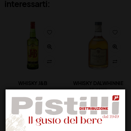
interessarti:
WHISKY J&B
WHISKY DALWHINNIE
15 ANNI
28,00
€
(IVA inclusa)
66,00
€
(IVA inclusa)
Disponibile
Disponibile