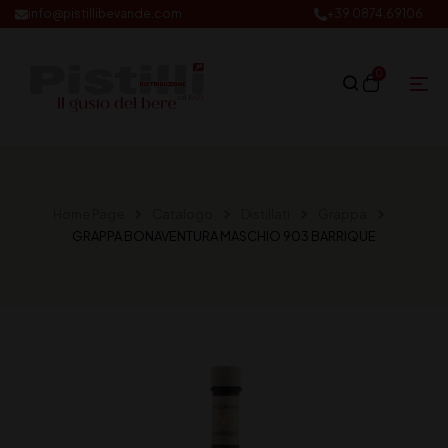
info@pistillibevande.com
+39 0874.69106
0
Home Page
Catalogo
Distillati
Grappa
GRAPPA BONAVENTURA MASCHIO 903 BARRIQUE