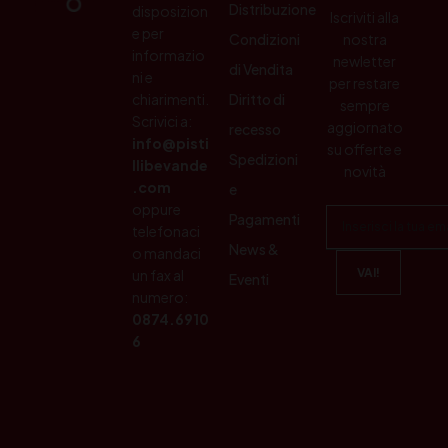
Distribuzione
disposizion
Iscriviti alla
e per
Condizioni
nostra
informazio
newletter
di Vendita
ni e
per restare
chiarimenti.
Diritto di
sempre
Scrivici a:
aggiornato
recesso
info@pisti
su offerte e
Spedizioni
llibevande
novità
.com
e
oppure
Pagamenti
telefonaci
News &
o mandaci
un fax al
Eventi
numero:
0874.6910
6