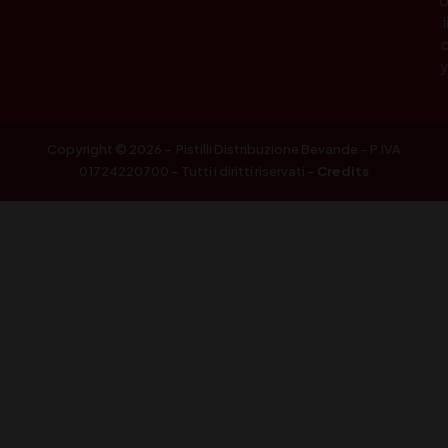
l
Copyright © 2026 – Pistilli Distribuzione Bevande – P.IVA
01724220700 – Tutti i diritti riservati –
Credits