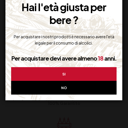
Hai l'età giusta per
bere ?
Per acquistare i nostri prodotti è necessario avere l'età
legale per il consumo di alcolici.
Supporto Clienti
Per acquistare devi avere almeno
18
anni.
Dal lunedi al venerdi
SI
NO
Imballaggio Sicuro
100% Garantito