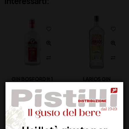
interessarti:
GIN BOSFORD lt 1
LARIOS GIN
18,00
€
19,00
€
(IVA inclusa)
(IVA inclusa)
Disponibile
Disponibile