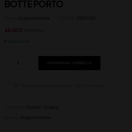
BOTTE PORTO
Marchi:
Grappa trentina
CODICE:
GRDICBO
48,00
€
(IVA inclusa)
Disponibile
AGGIUNGI AL CARRELLO
Aggiungi Alla Lista Desideri
Confronta
Categorie:
Distillati
,
Grappa
Brands:
Grappa trentina