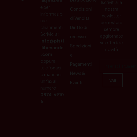
disposizion
Iscriviti alla
e per
Condizioni
nostra
informazio
newletter
di Vendita
ni e
per restare
chiarimenti.
Diritto di
sempre
Scrivici a:
aggiornato
recesso
info@pisti
su offerte e
Spedizioni
llibevande
novità
.com
e
oppure
Pagamenti
telefonaci
News &
o mandaci
un fax al
Eventi
numero:
0874.6910
6