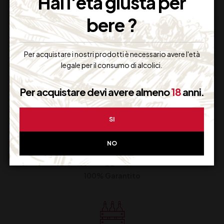
Hai l'età giusta per
bere ?
Per acquistare i nostri prodotti è necessario avere l'età
legale per il consumo di alcolici.
Per acquistare devi avere almeno
18
anni.
Supporto Clienti
Dal lunedi al venerdi
SI
NO
Imballaggio Sicuro
100% Garantito