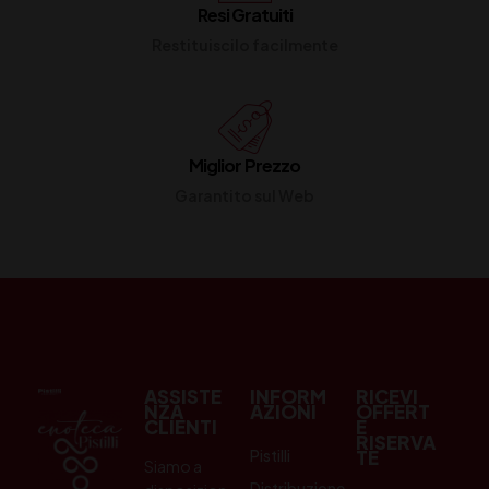
Resi Gratuiti
Restituiscilo facilmente
Miglior Prezzo
Garantito sul Web
ASSISTE
INFORM
RICEVI
NZA
AZIONI
OFFERT
CLIENTI
E
RISERVA
Pistilli
TE
Siamo a
Distribuzione