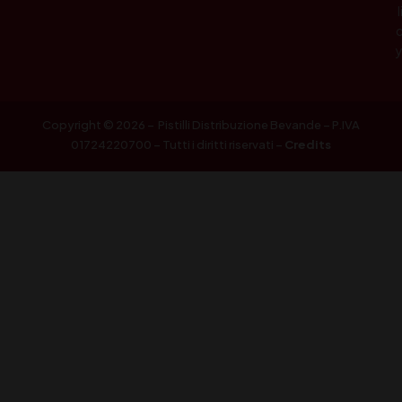
l
Copyright © 2026 – Pistilli Distribuzione Bevande – P.IVA
01724220700 – Tutti i diritti riservati –
Credits