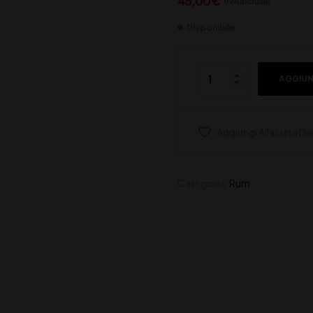
45,00
€
(IVA inclusa)
Disponibile
AGGIUN
Aggiungi Alla Lista De
Categoria:
Rum