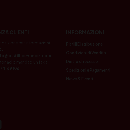
NZA CLIENTI
INFORMAZIONI
posizione per informazioni
Pistilli Distribuzione
i.
Condizioni di Vendita
nfo@pistillibevande.com
Diritto di recesso
fonaci o mandaci un fax al
74.69106
Spedizioni e Pagamenti
News & Eventi