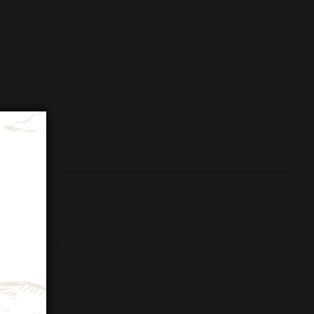
cane
ritius
%
 70