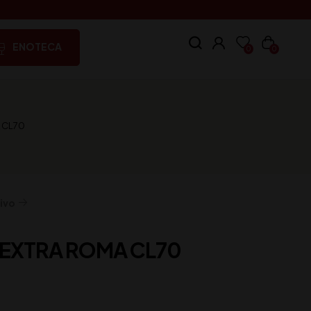
ENOTECA
0
0
 CL70
ivo
EXTRA ROMA CL70