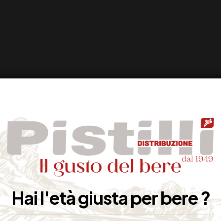
Ar
Mau
41
CL
Hai l'età giusta per bere ?