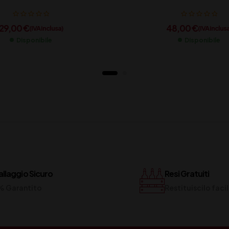
29,00
€
48,00
€
(IVA inclusa)
(IVA inclus
Disponibile
Disponibile
llaggio Sicuro
Resi Gratuiti
% Garantito
Restituiscilo fac