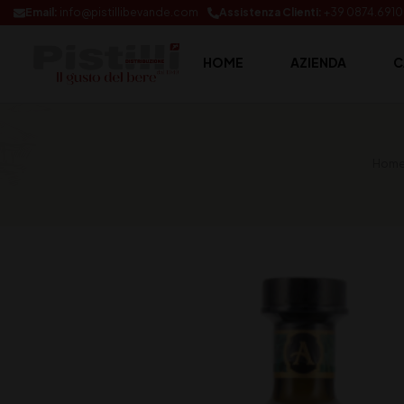
Email:
info@pistillibevande.com
Assistenza Clienti:
+39 0874.691
HOME
AZIENDA
C
Home