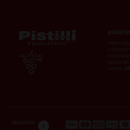
ASSISTE
Siamo a dis
e chiariment
Scrivici a:
i
oppure tele
numero:
08
SEGUICI SU