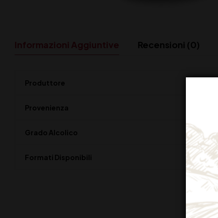
Informazioni Aggiuntive
Recensioni (0)
Produttore
Provenienza
Grado Alcolico
Formati Disponibili