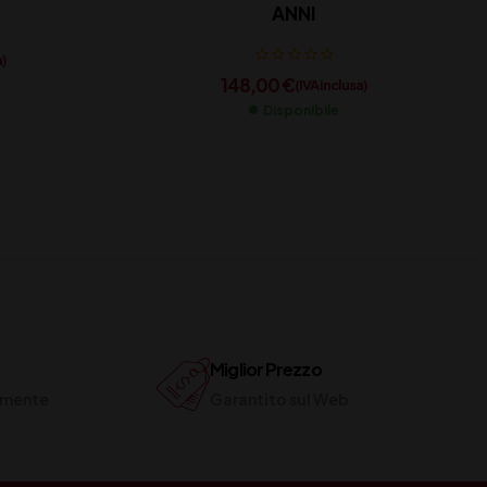
ANNI
a)
148,00
€
(IVA inclusa)
Disponibile
Miglior Prezzo
ilmente
Garantito sul Web