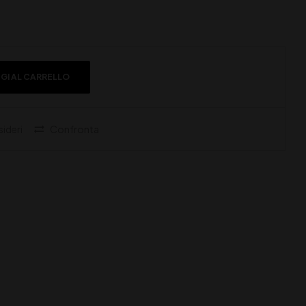
GI AL CARRELLO
sideri
Confronta