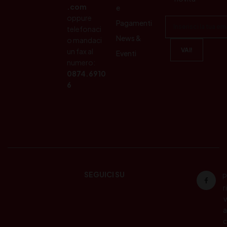
.com
e
oppure
Pagamenti
telefonaci
News &
o mandaci
un fax al
Eventi
numero:
0874.6910
6
SEGUICI SU
P
ri
v
a
c