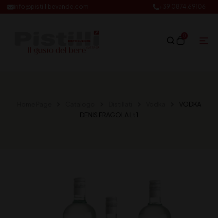
info@pistillibevande.com
+39 0874.69106
0
Home Page
Catalogo
Distillati
Vodka
VODKA
DENIS FRAGOLA Lt 1