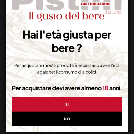
Hai l'età giusta per
BRANDY
WHISKY CHIVAS
STRAVECCHIO
REGAL 12 ANNI
bere ?
BRANCA
22,00
€
38,00
€
(IVA inclusa)
(IVA inclusa)
Per acquistare i nostri prodotti è necessario avere l'età
Disponibile
Disponibile
legale per il consumo di alcolici.
Per acquistare devi avere almeno
18
anni.
SI
NO