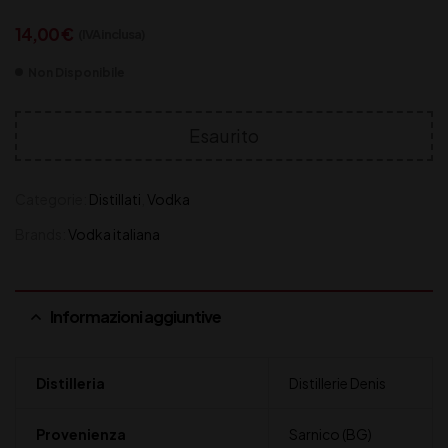
14,00
€
(IVA inclusa)
Non Disponibile
Esaurito
Categorie:
Distillati
,
Vodka
Brands:
Vodka italiana
Informazioni aggiuntive
Distilleria
Distillerie Denis
Provenienza
Sarnico (BG)