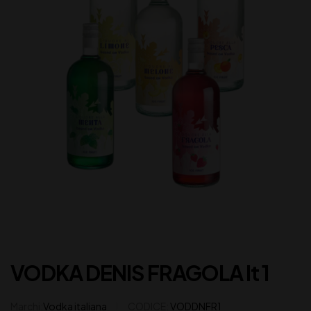
VODKA DENIS FRAGOLA lt 1
Marchi:
Vodka italiana
CODICE:
VODDNFR1