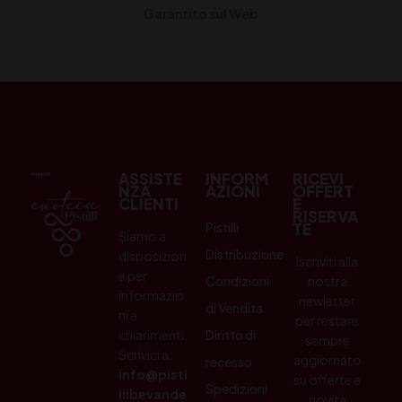
Garantito sul Web
ASSISTE
INFORM
RICEVI
NZA
AZIONI
OFFERT
CLIENTI
E
RISERVA
Pistilli
TE
Siamo a
Distribuzione
disposizion
Iscriviti alla
e per
Condizioni
nostra
informazio
newletter
di Vendita
ni e
per restare
chiarimenti.
Diritto di
sempre
Scrivici a:
aggiornato
recesso
info@pisti
su offerte e
Spedizioni
llibevande
novità