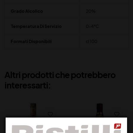
Grado Alcolico
20%
Temperatura Di Servizio
0-4°C
Formati Disponibili
cl 100
Altri prodotti che potrebbero
interessarti: