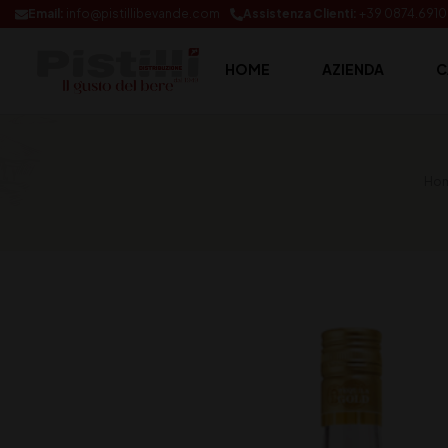
Email:
info@pistillibevande.com
Assistenza Clienti:
+39 0874.691
HOME
AZIENDA
C
Hom