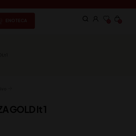
ENOTECA
0
0
Lt 1
ivo
A GOLD lt 1