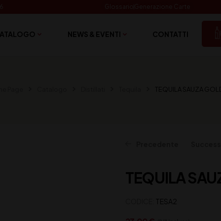
06
Glossario
Generazione Carte
ATALOGO
NEWS & EVENTI
CONTATTI
e Page
Catalogo
Distillati
Tequila
TEQUILA SAUZA GOLD 
Precedente
Success
TEQUILA SAUZ
18,00
46,00
€
€
(IVA inclusa)
(IVA inclusa)
CODICE:
TESA2