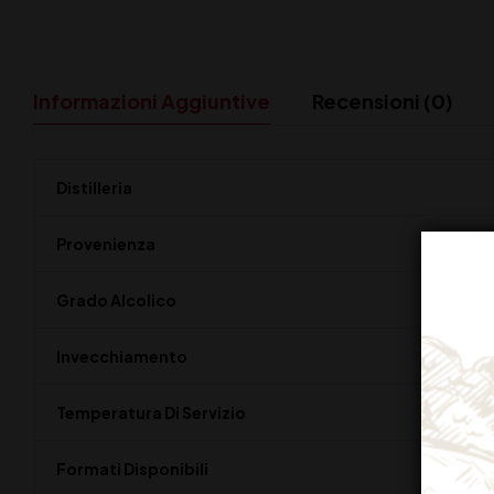
Informazioni Aggiuntive
Recensioni (0)
Distilleria
Provenienza
Grado Alcolico
Invecchiamento
Temperatura Di Servizio
Formati Disponibili