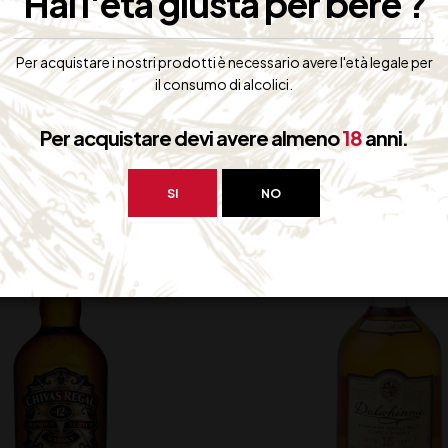
Hai l'età giusta per bere ?
Per acquistare i nostri prodotti è necessario avere l'età legale per
il consumo di alcolici.
bero interessarti:
Per acquistare devi avere almeno
18
anni.
SI
NO