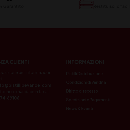
% Garantito
Restituiscilo fac
NZA CLIENTI
INFORMAZIONI
posizione per informazioni
Pistilli Distribuzione
i.
Condizioni di Vendita
nfo@pistillibevande.com
Diritto di recesso
fonaci o mandaci un fax al
74.69106
Spedizioni e Pagamenti
News & Eventi