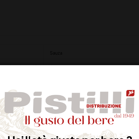
Sauza
MESSICO
40%
In botti di rovere per almeno 24 mesi
6-8°C
CL 70