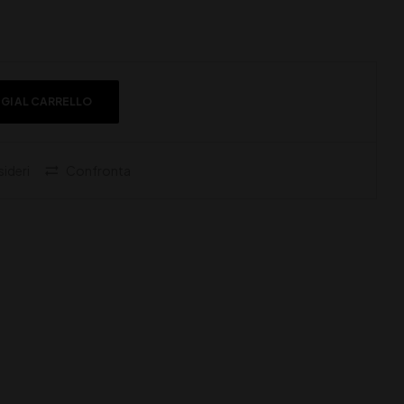
GI AL CARRELLO
sideri
Confronta