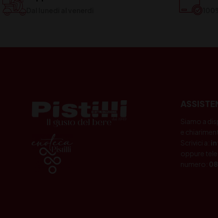
Dal lunedi al venerdi
100
ASSISTE
Siamo a dis
e chiariment
Scrivici a:
i
oppure tele
numero:
08