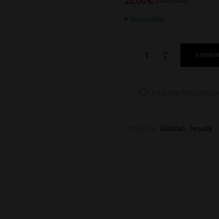
23,00
€
(IVA inclusa)
Disponibile
AGGIUN
Aggiungi Alla Lista De
Categorie:
Distillati
,
Tequila