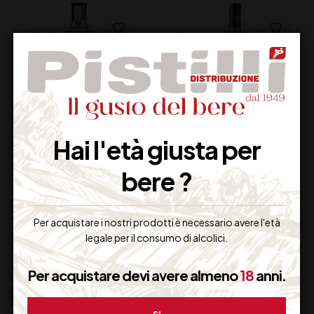
Hai l'età giusta per
GIN BOMBAY
COGNAC
SAPPHIRE
COURVOISIER VS
bere ?
26,50
€
33,00
€
(IVA inclusa)
(IVA inclusa)
Per acquistare i nostri prodotti è necessario avere l'età
Disponibile
Disponibile
legale per il consumo di alcolici.
Per acquistare devi avere almeno
18
anni.