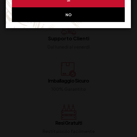
SI
NO
Supporto Clienti
Dal lunedi al venerdi
Imballaggio Sicuro
100% Garantito
Resi Gratuiti
Restituiscilo facilmente