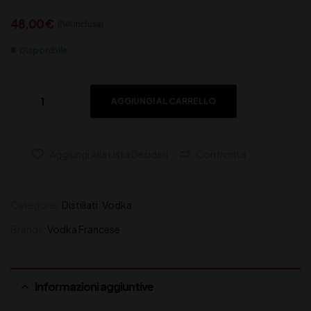
48,00
€
(IVA inclusa)
Disponibile
AGGIUNGI AL CARRELLO
Aggiungi Alla Lista Desideri
Confronta
Categorie:
Distillati
,
Vodka
Brands:
Vodka Francese
Informazioni aggiuntive