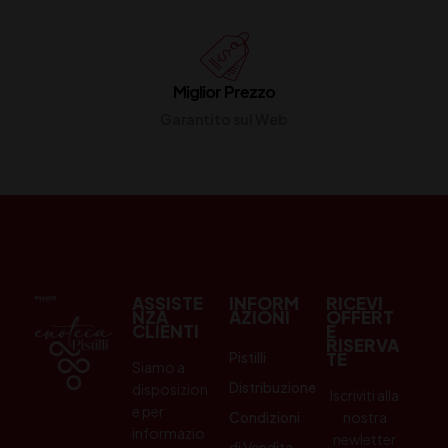
Miglior Prezzo
Garantito sul Web
ASSISTE
INFORM
RICEVI
NZA
AZIONI
OFFERT
CLIENTI
E
RISERVA
Pistilli
TE
Siamo a
Distribuzione
disposizion
Iscriviti alla
e per
Condizioni
nostra
informazio
newletter
di Vendita