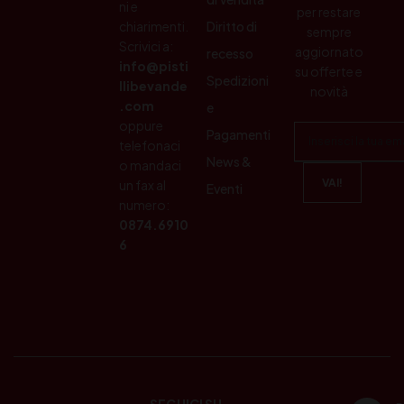
ni e
per restare
chiarimenti.
Diritto di
sempre
Scrivici a:
aggiornato
recesso
info@pisti
su offerte e
Spedizioni
llibevande
novità
.com
e
oppure
Pagamenti
telefonaci
News &
o mandaci
un fax al
Eventi
numero:
0874.6910
6
SEGUICI SU