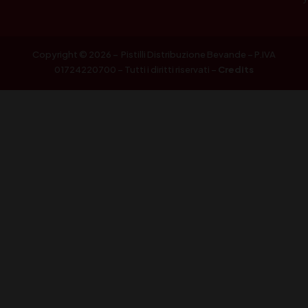
Copyright © 2026 – Pistilli Distribuzione Bevande – P.IVA
01724220700 – Tutti i diritti riservati –
Credits