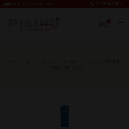
info@pistillibevande.com
+39 0874.69106
0
Home Page
Catalogo
Distillati
Vodka
VODKA
GREY GOOSE CL 70