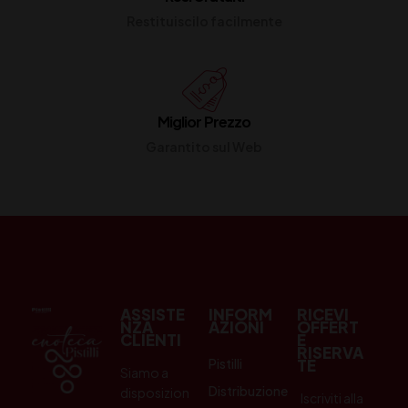
Restituiscilo facilmente
Miglior Prezzo
Garantito sul Web
ASSISTE
INFORM
RICEVI
NZA
AZIONI
OFFERT
CLIENTI
E
RISERVA
Pistilli
TE
Siamo a
Distribuzione
disposizion
Iscriviti alla