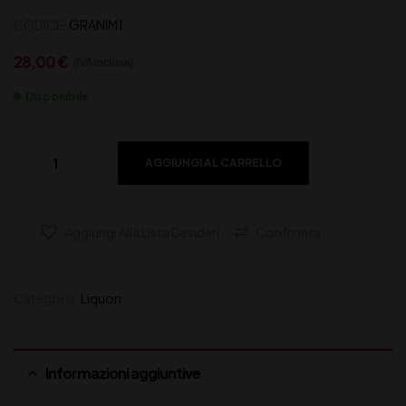
CODICE:
GRANIM1
28,00
€
(IVA inclusa)
Disponibile
AGGIUNGI AL CARRELLO
Aggiungi Alla Lista Desideri
Confronta
Categoria:
Liquori
Informazioni aggiuntive