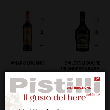
AMARO LUCANO
BAILEYS LIQUORE
IRLANDESE A BASE DI
WHISKEY E CREMA DI
20,00
€
(IVA inclusa)
LATTE
25,00
€
(IVA inclusa)
Disponibile
Disponibile