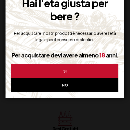
Hai l'età giusta per
bere ?
Per acquistare i nostri prodotti è necessario avere l'età
legale per il consumo di alcolici.
Supporto Clienti
Per acquistare devi avere almeno
18
anni.
Dal lunedi al venerdi
SI
NO
Imballaggio Sicuro
100% Garantito
Resi Gratuiti