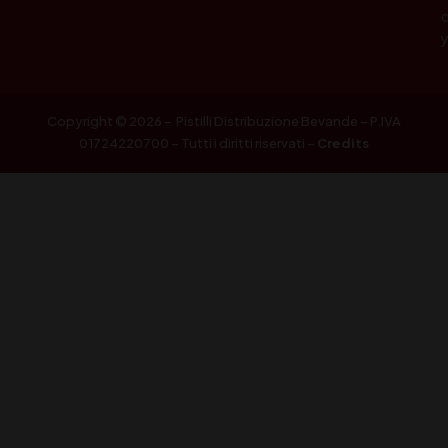
Copyright © 2026 – Pistilli Distribuzione Bevande – P.IVA
01724220700 – Tutti i diritti riservati –
Credits