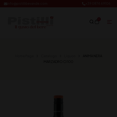
info@pistillibevande.com
+39 0874.69106
0
Home Page
Catalogo
Liquori
ANIMA NERA
MARZADRO Cl 100