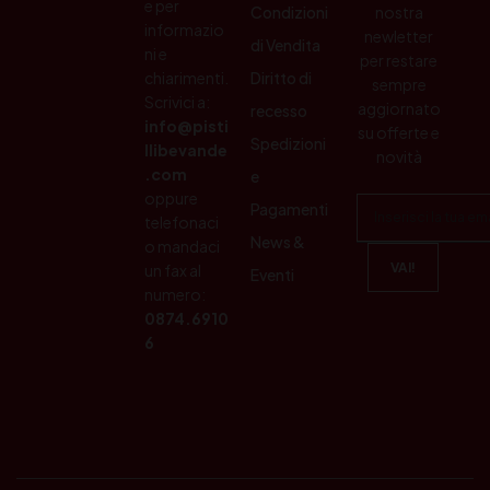
e per
Condizioni
nostra
informazio
newletter
di Vendita
ni e
per restare
chiarimenti.
Diritto di
sempre
Scrivici a:
aggiornato
recesso
info@pisti
su offerte e
Spedizioni
llibevande
novità
.com
e
oppure
Pagamenti
telefonaci
News &
o mandaci
un fax al
Eventi
numero:
0874.6910
6