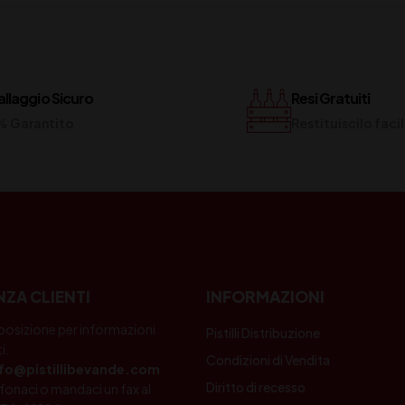
llaggio Sicuro
Resi Gratuiti
% Garantito
Restituiscilo fac
NZA CLIENTI
INFORMAZIONI
posizione per informazioni
Pistilli Distribuzione
i.
Condizioni di Vendita
nfo@pistillibevande.com
Diritto di recesso
fonaci o mandaci un fax al