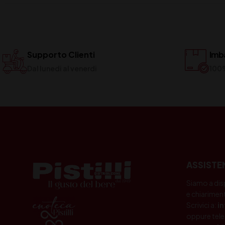
Supporto Clienti
Imba
Dal lunedi al venerdi
100
ASSISTE
Siamo a dis
e chiariment
Scrivici a:
i
oppure tele