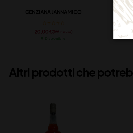
GENZIANA JANNAMICO
20,00
€
(IVA inclusa)
Disponibile
Altri prodotti che potreb