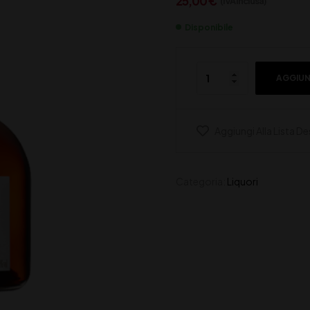
25,00
€
(IVA inclusa)
Disponibile
AGGIUN
Aggiungi Alla Lista De
Categoria:
Liquori