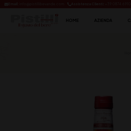
Email:
info@pistillibevande.com
Assistenza Clienti:
+39 0874.691
HOME
AZIENDA
C
Ho