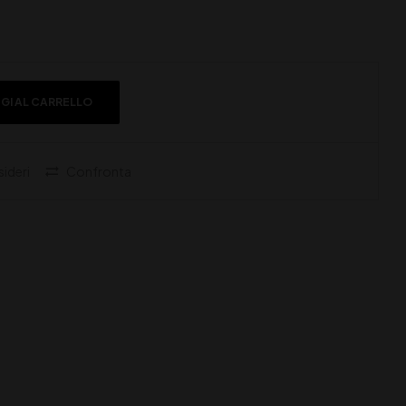
GI AL CARRELLO
sideri
Confronta