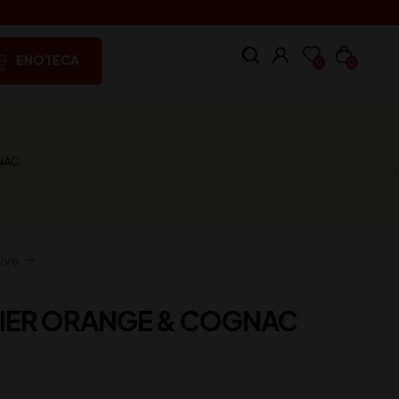
ENOTECA
0
0
NAC
ivo
IER ORANGE & COGNAC