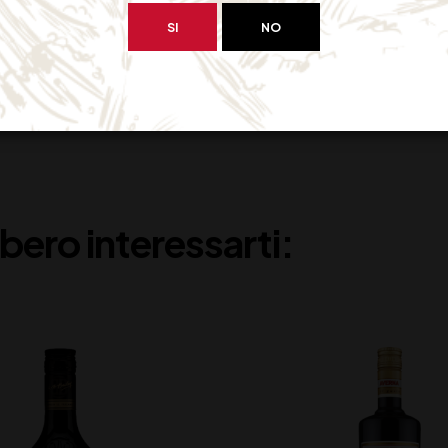
SI
NO
bero interessarti: