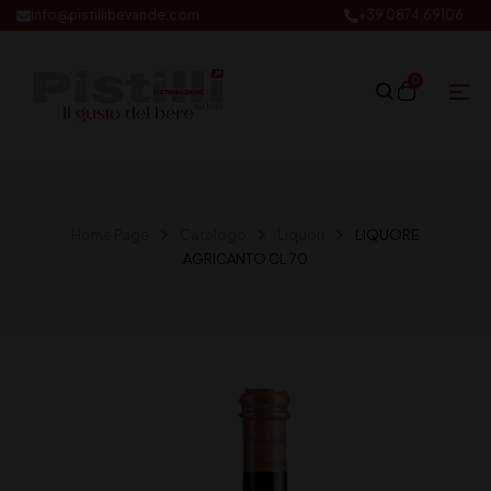
info@pistillibevande.com
+39 0874.69106
0
Home Page
Catalogo
Liquori
LIQUORE
AGRICANTO CL 70