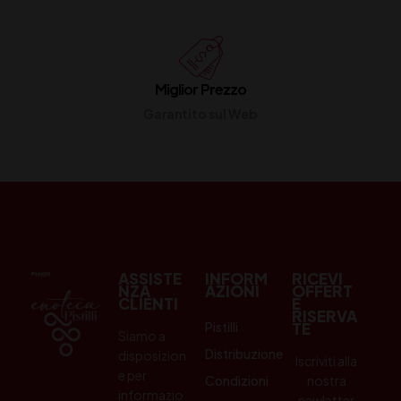
Miglior Prezzo
Garantito sul Web
ASSISTE
INFORM
RICEVI
NZA
AZIONI
OFFERT
CLIENTI
E
RISERVA
Pistilli
TE
Siamo a
Distribuzione
disposizion
Iscriviti alla
e per
Condizioni
nostra
informazio
newletter