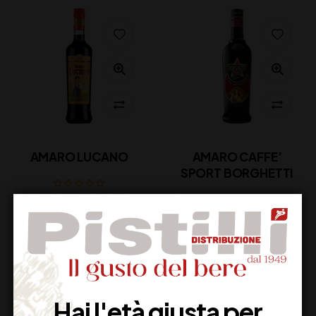
AMARO LUCANO
AMARO CAFFE’
SPORT BORGHETTI
20,00
€
(IVA inclusa)
23,00
€
(IVA inclusa)
Disponibile
Disponibile
Hai l'età giusta per