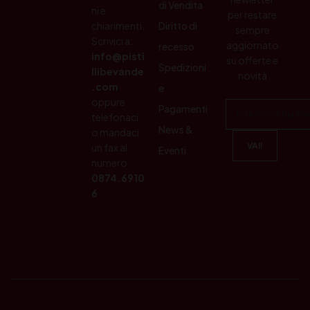
di Vendita
ni e
per restare
chiarimenti.
Diritto di
sempre
Scrivici a:
aggiornato
recesso
info@pisti
su offerte e
Spedizioni
llibevande
novità
.com
e
oppure
Pagamenti
telefonaci
News &
o mandaci
un fax al
Eventi
numero:
0874.6910
6