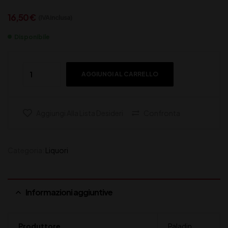
16,50
€
(IVA inclusa)
Disponibile
AGGIUNGI AL CARRELLO
Aggiungi Alla Lista Desideri
Confronta
Categoria:
Liquori
Informazioni aggiuntive
Produttore
Paladin