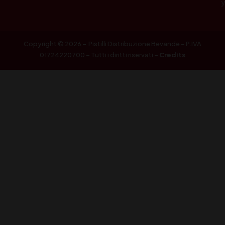
Copyright © 2026 – Pistilli Distribuzione Bevande – P.IVA
01724220700 – Tutti i diritti riservati –
Credits