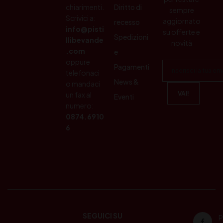
chiarimenti.
Diritto di
sempre
Scrivici a:
aggiornato
recesso
info@pisti
su offerte e
Spedizioni
llibevande
novità
.com
e
oppure
Pagamenti
telefonaci
News &
o mandaci
un fax al
Eventi
numero:
0874.6910
6
SEGUICI SU
P