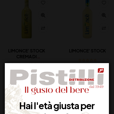
LIMONCE’ STOCK
LIMONCE’ STOCK
CREMA DI
LIMONCELLO
22,00
€
(IVA inclusa)
16,00
€
(IVA inclusa)
Disponibile
Disponibile
Hai l'età giusta per