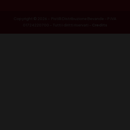
Copyright © 2026 – Pistilli Distribuzione Bevande – P.IVA
01724220700 – Tutti i diritti riservati –
Credits