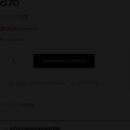
cl 70
CODICE:
S508
36,50
€
(IVA inclusa)
Disponibile
AGGIUNGI AL CARRELLO
Aggiungi Alla Lista Desideri
Confronta
Categoria:
Liquori
Informazioni aggiuntive