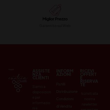
Miglior Prezzo
Garantito sul Web
ASSISTE
INFORM
RICEVI
NZA
AZIONI
OFFERT
CLIENTI
E
RISERVA
Pistilli
TE
Siamo a
Distribuzione
disposizion
Iscriviti alla
e per
Condizioni
nostra
informazio
newletter
di Vendita
ni e
per restare