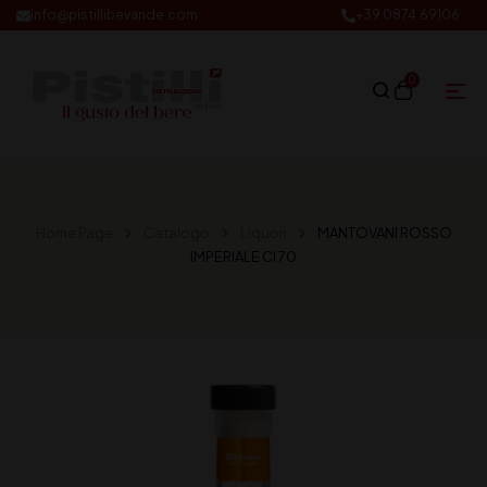
info@pistillibevande.com
+39 0874.69106
0
Home Page
Catalogo
Liquori
MANTOVANI ROSSO
IMPERIALE Cl 70