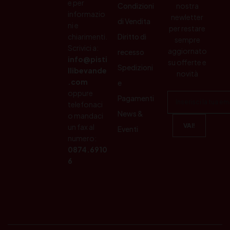
e per
Condizioni
nostra
informazio
newletter
di Vendita
ni e
per restare
chiarimenti.
Diritto di
sempre
Scrivici a:
aggiornato
recesso
info@pisti
su offerte e
Spedizioni
llibevande
novità
.com
e
oppure
Pagamenti
telefonaci
News &
o mandaci
un fax al
Eventi
numero:
0874.6910
6