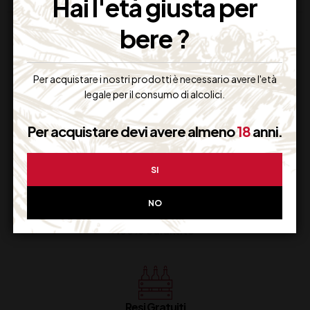
Hai l'età giusta per
bere ?
Per acquistare i nostri prodotti è necessario avere l'età
legale per il consumo di alcolici.
Supporto Clienti
Per acquistare devi avere almeno
18
anni.
Dal lunedi al venerdi
SI
NO
Imballaggio Sicuro
100% Garantito
Resi Gratuiti