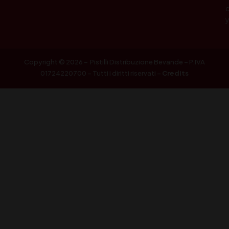
Copyright © 2026 – Pistilli Distribuzione Bevande – P.IVA
01724220700 – Tutti i diritti riservati –
Credits