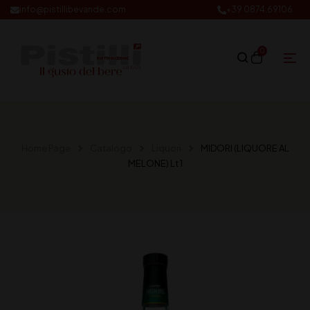
info@pistillibevande.com
+39 0874.69106
0
Home Page
Catalogo
Liquori
MIDORI (LIQUORE AL
MELONE) Lt 1