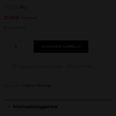
CODICE:
MID1
27,00
€
(IVA inclusa)
Disponibile
AGGIUNGI AL CARRELLO
Aggiungi Alla Lista Desideri
Confronta
Categorie:
Liquori
,
Mixology
Informazioni aggiuntive