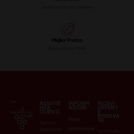
Restituiscilo facilmente
Miglior Prezzo
Garantito sul Web
ASSISTE
INFORM
RICEVI
NZA
AZIONI
OFFERT
CLIENTI
E
RISERVA
Pistilli
TE
Siamo a
Distribuzione
disposizion
Iscriviti alla